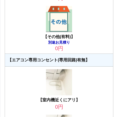
【その他(有料)】
別途お見積り
0
円
【エアコン専用コンセント(専用回路)有無】
【室内機近くにアリ】
0
円