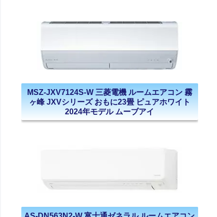
MSZ-JXV7124S-W 三菱電機 ルームエアコン 霧
ヶ峰 JXVシリーズ おもに23畳 ピュアホワイト
2024年モデル ムーブアイ
AS-DN563N2-W 富士通ゼネラル ルームエアコン