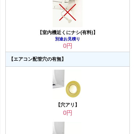
【室内機近くにナシ(有料)】
別途お見積り
0
円
【エアコン配管穴の有無】
【穴アリ】
0
円