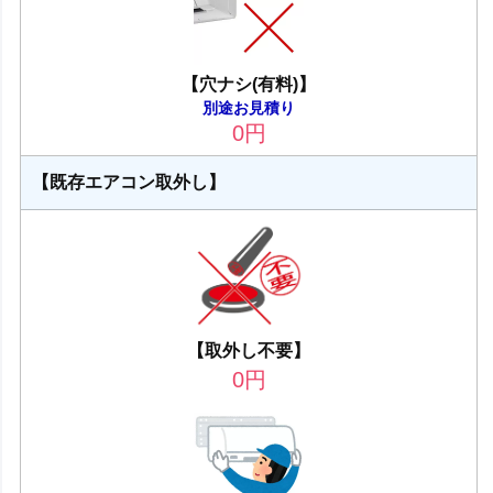
【穴ナシ(有料)】
別途お見積り
0
円
【既存エアコン取外し】
【取外し不要】
0
円