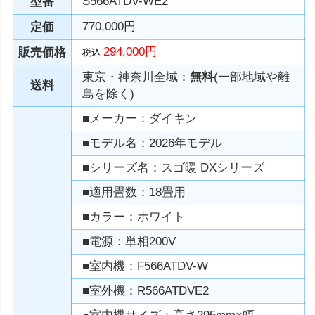
S566ATDV-WE2
型番
770,000円
定価
294,000円
販売価格
税込
東京・神奈川全域：
無料
(一部地域や離
送料
島を除く)
■メーカー：ダイキン
■モデル名：2026年モデル
■シリーズ名：スゴ暖 DXシリーズ
■適用畳数：18畳用
■カラー：ホワイト
■電源：単相200V
■室内機：F566ATDV-W
■室外機：R566ATDVE2