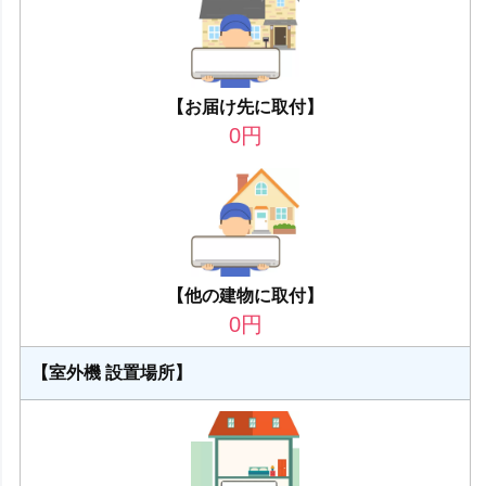
【お届け先に取付】
0
円
【他の建物に取付】
0
円
【室外機 設置場所】