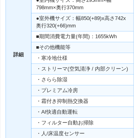
●室内機サイズ：高さ295mm×幅
798mm×奥行370mm
●室外機サイズ：幅850(+89)x高さ742x
奥行320(+66)mm
■期間消費電力量(年間)：1655kWh
■その他機能等
詳細
・寒冷地仕様
・ストリーマ(空気清浄 / 内部クリーン)
・さらら除湿
・プレミアム冷房
・霜付き抑制熱交換器
・AI快適自動運転
・フィルター自動お掃除
・人/床温度センサー