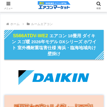
メニュー
検索
ホーム
ルームエアコン
S566ATDV-WE2
エアコン 18畳用 ダイキ
ン スゴ暖 2026年モデル DXシリーズ ホワイ
ト 室外機耐重塩害仕様 海浜・臨海地域向け
壁掛け