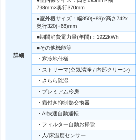
●室内機サイズ：高さ295mm×幅
798mm×奥行370mm
●室外機サイズ：幅850(+89)x高さ742x
奥行320(+66)mm
■期間消費電力量(年間)：1922kWh
■その他機能等
詳細
・寒冷地仕様
・ストリーマ(空気清浄 / 内部クリーン)
・さらら除湿
・プレミアム冷房
・霜付き抑制熱交換器
・AI快適自動運転
・フィルター自動お掃除
・人/床温度センサー