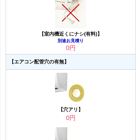
【室内機近くにナシ(有料)】
別途お見積り
0
円
【エアコン配管穴の有無】
【穴アリ】
0
円