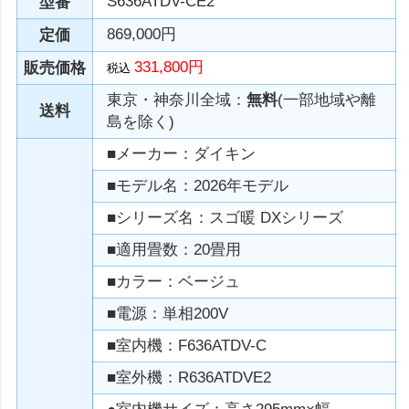
S636ATDV-CE2
型番
869,000円
定価
331,800円
販売価格
税込
東京・神奈川全域：
無料
(一部地域や離
送料
島を除く)
■メーカー：ダイキン
■モデル名：2026年モデル
■シリーズ名：スゴ暖 DXシリーズ
■適用畳数：20畳用
■カラー：ベージュ
■電源：単相200V
■室内機：F636ATDV-C
■室外機：R636ATDVE2