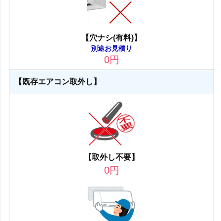
【穴ナシ(有料)】
別途お見積り
0
円
【既存エアコン取外し】
【取外し不要】
0
円