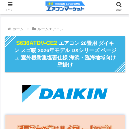
メニュー
検索
ホーム
ルームエアコン
S636ATDV-CE2
エアコン 20畳用 ダイキ
ン スゴ暖 2026年モデル DXシリーズ ベージ
ュ 室外機耐重塩害仕様 海浜・臨海地域向け
壁掛け