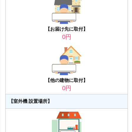
【お届け先に取付】
0
円
【他の建物に取付】
0
円
【室外機 設置場所】