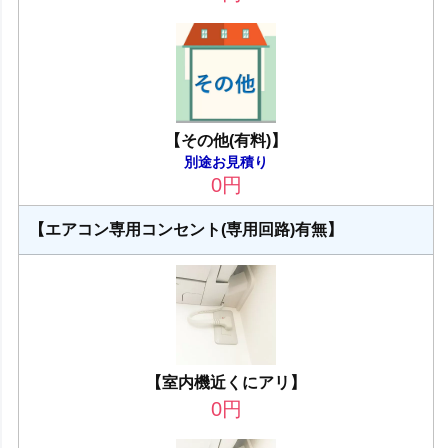
【その他(有料)】
別途お見積り
0
円
【エアコン専用コンセント(専用回路)有無】
【室内機近くにアリ】
0
円