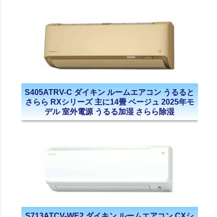
S405ATRV-C ダイキン ルームエアコン うるると
さらら RXシリーズ 主に14畳 ベージュ 2025年モ
デル 室外電源 うるる加湿 さらら除湿
S713ATCV-WE2 ダイキン ルームエアコン CXシ