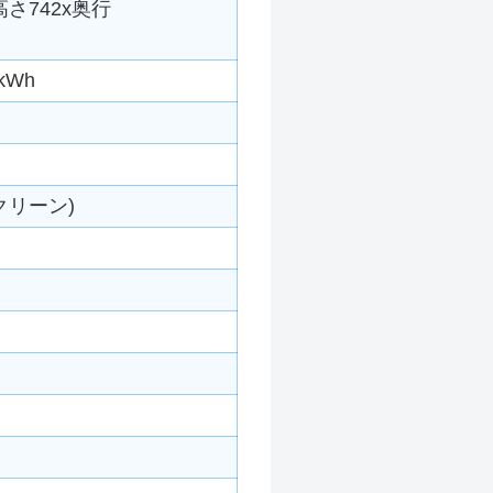
高さ742x奥行
kWh
クリーン)