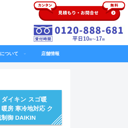
について
店舗情報
用 ダイキン スゴ暖
 暖房 寒冷地対応 ク
御 DAIKIN