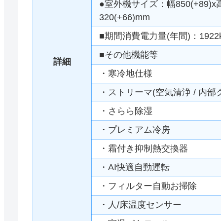
●室外機サイズ：幅850(+89)x
320(+66)mm
■期間消費電力量(年間)：1922
■その他機能等
詳細
・寒冷地仕様
・ストリーマ(空気清浄 / 内部
・さらら除湿
・プレミアム冷房
・霜付き抑制熱交換器
・AI快適自動運転
・フィルター自動お掃除
・人/床温度センサー