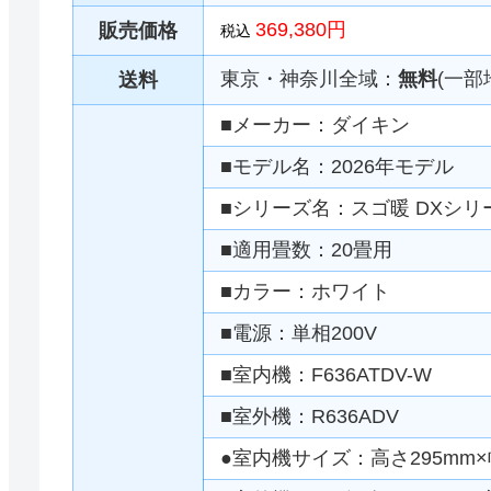
369,380円
販売価格
税込
東京・神奈川全域：
無料
(一部
送料
■メーカー：ダイキン
■モデル名：2026年モデル
■シリーズ名：スゴ暖 DXシリ
■適用畳数：20畳用
■カラー：ホワイト
■電源：単相200V
■室内機：F636ATDV-W
■室外機：R636ADV
●室内機サイズ：高さ295mm×幅