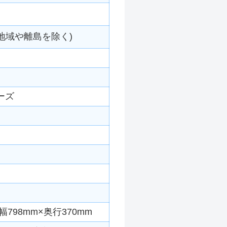
地域や離島を除く)
ーズ
798mm×奥行370mm