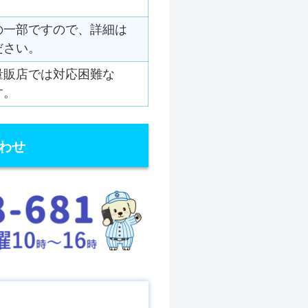
の一部ですので、詳細は
ださい。
量販店では対応困難な
す。
わせ