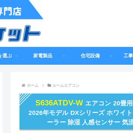
を選ぶ
家電製品
住宅設備
工事
ホーム
ルームエアコン
S636ATDV-W
エアコン 20畳
2026年モデル DXシリーズ ホワイト
ーラー 除湿 人感センサー 気流制