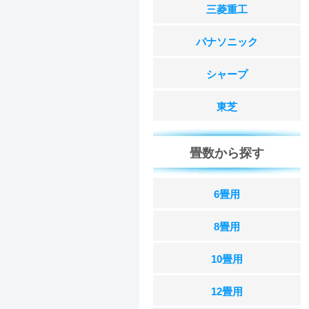
三菱重工
パナソニック
シャープ
東芝
畳数から探す
6畳用
8畳用
10畳用
12畳用