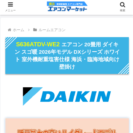
メニュー
検索
ホーム
ルームエアコン
S636ATDV-WE2
エアコン 20畳用 ダイキ
ン スゴ暖 2026年モデル DXシリーズ ホワイ
ト 室外機耐重塩害仕様 海浜・臨海地域向け
壁掛け