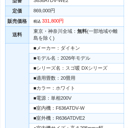
S636ATDV-WE2
型番
869,000円
定価
331,800円
販売価格
税込
東京・神奈川全域：
無料
(一部地域や離
送料
島を除く)
■メーカー：ダイキン
■モデル名：2026年モデル
■シリーズ名：スゴ暖 DXシリーズ
■適用畳数：20畳用
■カラー：ホワイト
■電源：単相200V
■室内機：F636ATDV-W
■室外機：R636ATDVE2