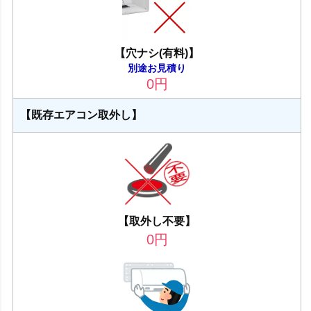
【穴ナシ(有料)】
別途お見積り
0
円
【既存エアコン取外し】
【取外し不要】
0
円