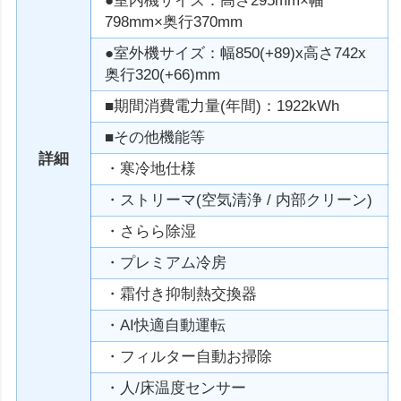
●室内機サイズ：高さ295mm×幅
798mm×奥行370mm
●室外機サイズ：幅850(+89)x高さ742x
奥行320(+66)mm
■期間消費電力量(年間)：1922kWh
■その他機能等
詳細
・寒冷地仕様
・ストリーマ(空気清浄 / 内部クリーン)
・さらら除湿
・プレミアム冷房
・霜付き抑制熱交換器
・AI快適自動運転
・フィルター自動お掃除
・人/床温度センサー