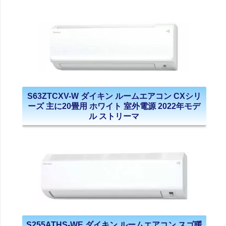
S63ZTCXV-W ダイキン ルームエアコン CXシリ
ーズ 主に20畳用 ホワイト 室外電源 2022年モデ
ル ストリーマ
S255ATHS-WE ダイキン ルームエアコン スゴ暖