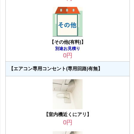
【その他(有料)】
別途お見積り
0
円
【エアコン専用コンセント(専用回路)有無】
【室内機近くにアリ】
0
円