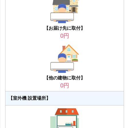
【お届け先に取付】
0
円
【他の建物に取付】
0
円
【室外機 設置場所】