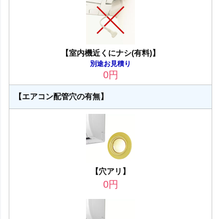
【室内機近くにナシ(有料)】
別途お見積り
0
円
【エアコン配管穴の有無】
【穴アリ】
0
円