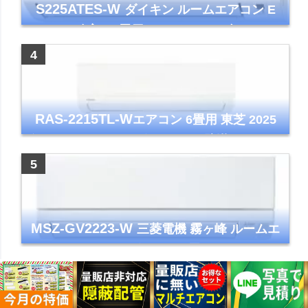
S225ATES-W
ダイキン ルームエアコン E
シリーズ 主に6畳用 ホワイト 2025年モデル
コンパクトモデル ストリーマ
RAS-2215TL-W
エアコン 6畳用 東芝 2025
年モデル TLシリーズ ホワイト 壁掛け クーラ
ー コンパクト 清潔
MSZ-GV2223-W
三菱電機 霧ヶ峰 ルームエ
アコン GVシリーズ おもに6畳用 ピュアホワ
イト 2023年モデル