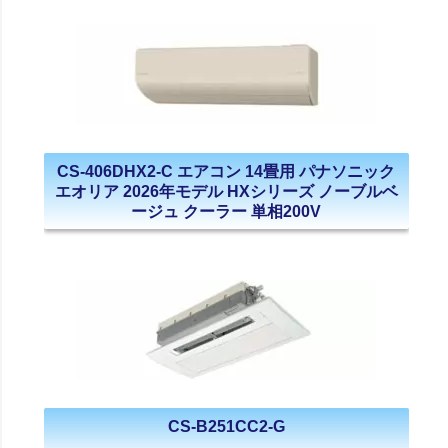
CS-406DHX2-C エアコン 14畳用 パナソニック
エオリア 2026年モデル HXシリーズ ノーブルベ
ージュ クーラー 単相200V
CS-B251CC2-G