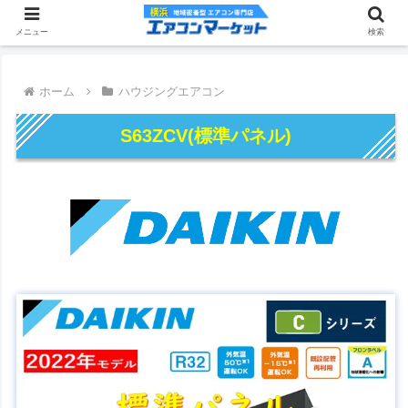
メニュー
検索
ホーム
ハウジングエアコン
S63ZCV(標準パネル)