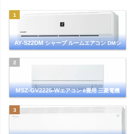
AY-S22DM
シャープ ルームエアコン DMシ
リーズ 主に6畳 ホワイト 2024年モデル プラ
ズマクラスター7000
MSZ-GV2225-W
エアコン 6畳用 三菱電機
霧ヶ峰 2025年モデル GVシリーズ ピュアホ
ワイト 清潔 除湿 単相100V