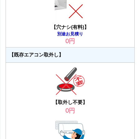
【穴ナシ(有料)】
別途お見積り
0
円
【既存エアコン取外し】
【取外し不要】
0
円