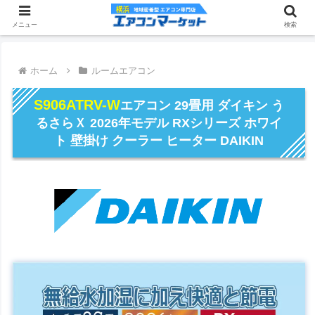
メニュー
検索
ホーム
ルームエアコン
S906ATRV-W
エアコン 29畳用 ダイキン う
るさらＸ 2026年モデル RXシリーズ ホワイ
ト 壁掛け クーラー ヒーター DAIKIN