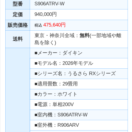
S906ATRV-W
型番
940,000円
定価
475,640円
販売価格
税込
東京・神奈川全域：
無料
(一部地域や離
送料
島を除く)
■メーカー：ダイキン
■モデル名：2026年モデル
■シリーズ名：うるさら RXシリーズ
■適用畳数：29畳用
■カラー：ホワイト
■電源：単相200V
■室内機：S906ATRV-W
■室外機：R906ARV