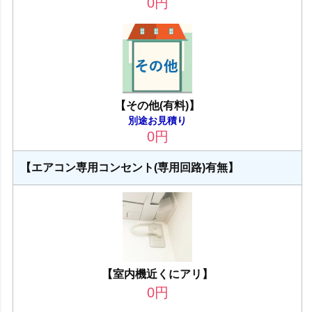
0
円
【その他(有料)】
別途お見積り
0
円
【エアコン専用コンセント(専用回路)有無】
【室内機近くにアリ】
0
円