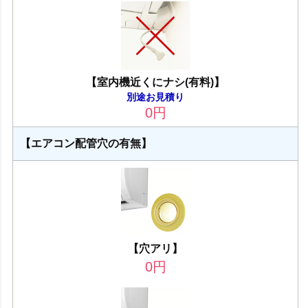
【室内機近くにナシ(有料)】
別途お見積り
0
円
【エアコン配管穴の有無】
【穴アリ】
0
円