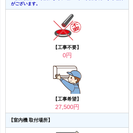
がございます。
【工事不要】
0
円
【工事希望】
27,500
円
【室内機 取付場所】