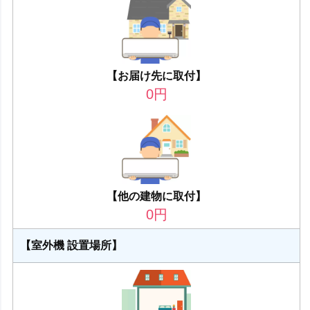
【お届け先に取付】
0
円
【他の建物に取付】
0
円
【室外機 設置場所】