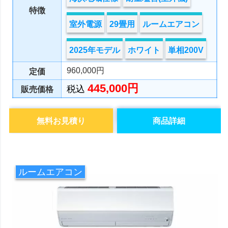
特徴
室外電源
29畳用
ルームエアコン
2025年モデル
ホワイト
単相200V
960,000円
定価
445,000円
税込
販売価格
無料お見積り
商品詳細
ルームエアコン