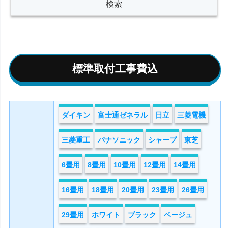
標準取付工事費込
ダイキン
富士通ゼネラル
日立
三菱電機
三菱重工
パナソニック
シャープ
東芝
6畳用
8畳用
10畳用
12畳用
14畳用
16畳用
18畳用
20畳用
23畳用
26畳用
29畳用
ホワイト
ブラック
ベージュ