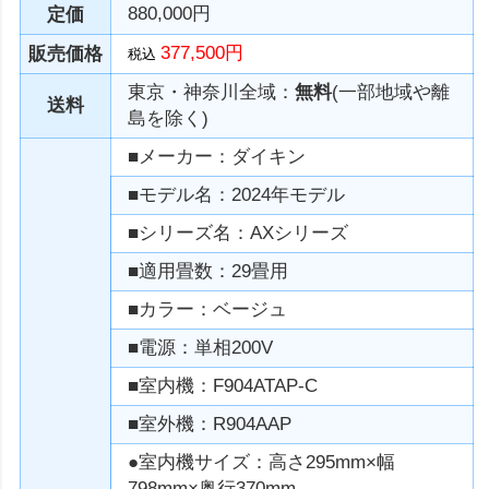
880,000円
定価
377,500円
販売価格
税込
東京・神奈川全域：
無料
(一部地域や離
送料
島を除く)
■メーカー：ダイキン
■モデル名：2024年モデル
■シリーズ名：AXシリーズ
■適用畳数：29畳用
■カラー：ベージュ
■電源：単相200V
■室内機：F904ATAP-C
■室外機：R904AAP
●室内機サイズ：高さ295mm×幅
798mm×奥行370mm