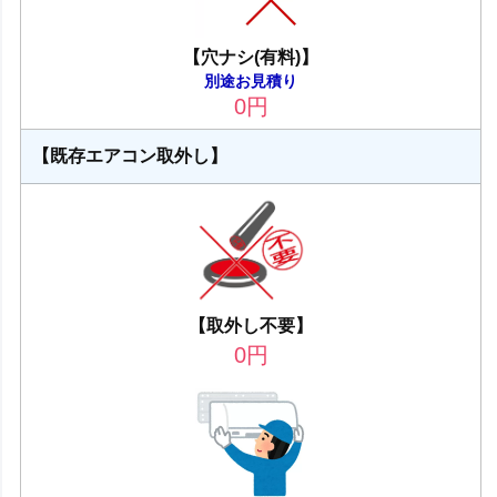
【穴ナシ(有料)】
別途お見積り
0
円
【既存エアコン取外し】
【取外し不要】
0
円