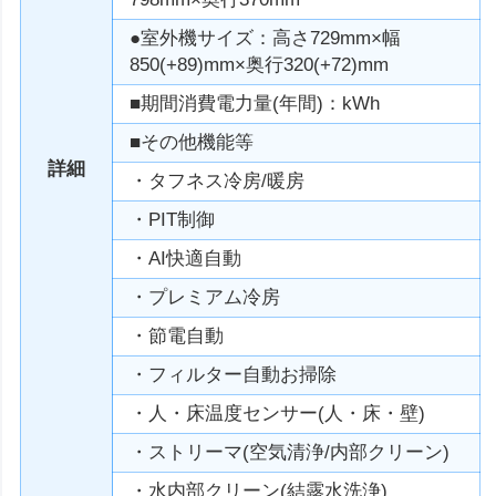
●室外機サイズ：高さ729mm×幅
850(+89)mm×奥行320(+72)mm
■期間消費電力量(年間)：kWh
■その他機能等
詳細
・タフネス冷房/暖房
・PIT制御
・AI快適自動
・プレミアム冷房
・節電自動
・フィルター自動お掃除
・人・床温度センサー(人・床・壁)
・ストリーマ(空気清浄/内部クリーン)
・水内部クリーン(結露水洗浄)