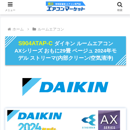
メニュー
検索
ホーム
ルームエアコン
S904ATAP-C
ダイキン ルームエアコン
AXシリーズ おもに29畳 ベージュ 2024年モ
デル ストリーマ(内部クリーン/空気清浄)