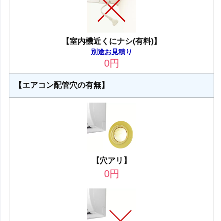
【室内機近くにナシ(有料)】
別途お見積り
0
円
【エアコン配管穴の有無】
【穴アリ】
0
円