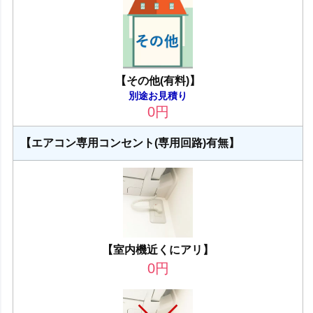
【その他(有料)】
別途お見積り
0
円
【エアコン専用コンセント(専用回路)有無】
【室内機近くにアリ】
0
円