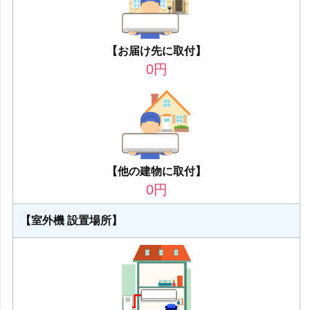
【お届け先に取付】
0
円
【他の建物に取付】
0
円
【室外機 設置場所】