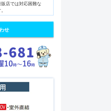
量販店では対応困難な
す。
わせ