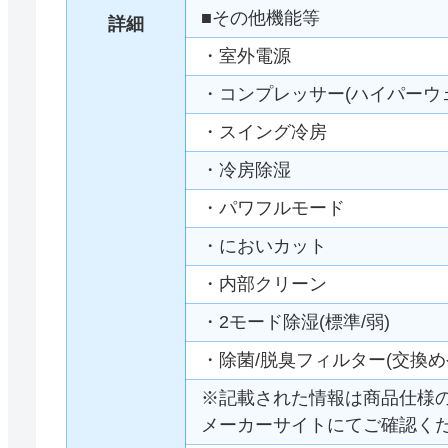
■その他機能等
詳細
・室外電源
・コンプレッサー(ハイパーウ
・スイング冷房
・冷房除湿
・パワフルモード
・においカット
・内部クリーン
・2モード除湿(標準/弱)
・除菌/脱臭フィルター(交換め
※記載された情報は商品仕様
メーカーサイトにてご確認く