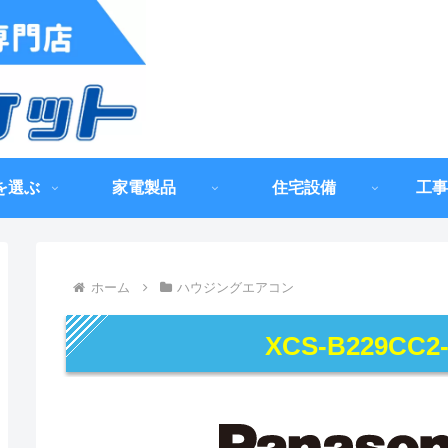
を選ぶ
家電製品
住宅設備
工事
ホーム
ハウジングエアコン
XCS-B229CC2