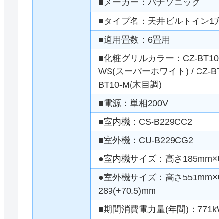
■メーカー：パナソニック
■タイプ名：天井ビルトイン1
■適用畳数：6畳用
■化粧グリルカラー：CZ-BT10-W
WS(スーパーホワイト) / CZ-BT1
BT10-M(木目調)
■電源：単相200V
■室内機：CS-B229CC2
■室外機：CU-B229CG2
●室内機サイズ：高さ185mm×幅
●室外機サイズ：高さ551mm×幅7
289(+70.5)mm
■期間消費電力量(年間)：771k