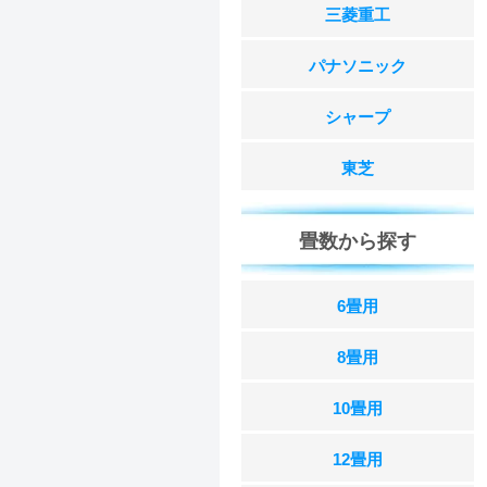
三菱重工
パナソニック
シャープ
東芝
畳数から探す
6畳用
8畳用
10畳用
12畳用