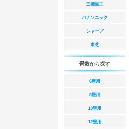
三菱重工
パナソニック
シャープ
東芝
畳数から探す
6畳用
8畳用
10畳用
12畳用