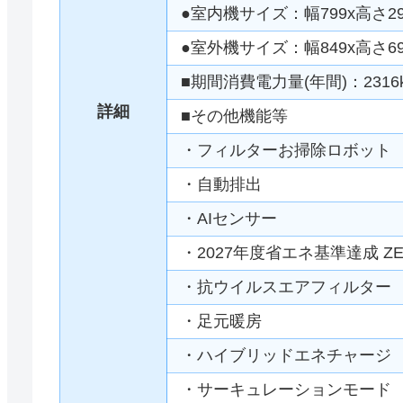
●室内機サイズ：幅799x高さ29
●室外機サイズ：幅849x高さ69
■期間消費電力量(年間)：2316
詳細
■その他機能等
・フィルターお掃除ロボット
・自動排出
・AIセンサー
・2027年度省エネ基準達成 Z
・抗ウイルスエアフィルター
・足元暖房
・ハイブリッドエネチャージ
・サーキュレーションモード