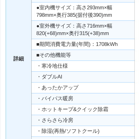
●室内機サイズ：高さ293mm×幅
798mm×奥行385(据付後390)mm
●室外機サイズ：高さ716mm×幅
820(+68)mm×奥行315(+38)mm
■期間消費電力量(年間)：1708kWh
■その他機能等
詳細
・寒冷地仕様
・ダブルAI
・あったかアップ
・バイパス暖房
・ホットキープ&クイック除霜
・さらさら冷房
・除湿(再熱/ソフトクール)