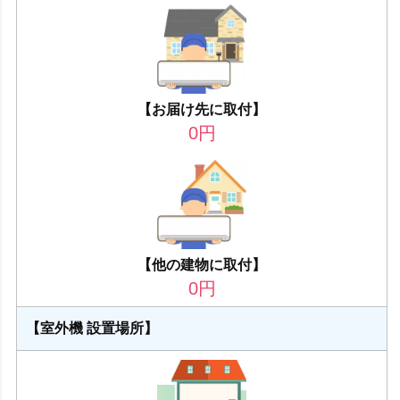
【お届け先に取付】
0
円
【他の建物に取付】
0
円
【室外機 設置場所】