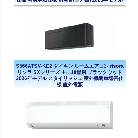
S566ATSV-KE2 ダイキン ルームエアコン risora
リソラ SXシリーズ 主に18畳用 ブラックウッド
2026年モデル スタイリッシュ 室外機耐重塩害仕
様 室外電源