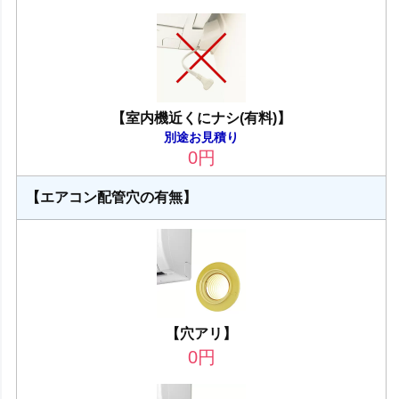
【室内機近くにナシ(有料)】
別途お見積り
0
円
【エアコン配管穴の有無】
【穴アリ】
0
円