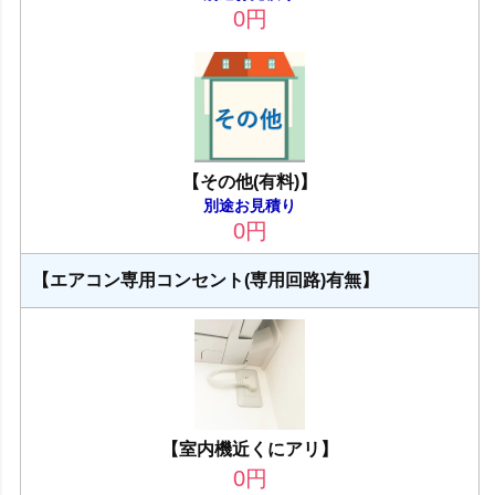
0
円
【その他(有料)】
別途お見積り
0
円
【エアコン専用コンセント(専用回路)有無】
【室内機近くにアリ】
0
円