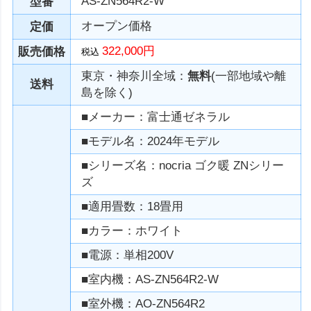
AS-ZN564R2-W
型番
オープン価格
定価
322,000円
販売価格
税込
東京・神奈川全域：
無料
(一部地域や離
送料
島を除く)
■メーカー：富士通ゼネラル
■モデル名：2024年モデル
■シリーズ名：nocria ゴク暖 ZNシリー
ズ
■適用畳数：18畳用
■カラー：ホワイト
■電源：単相200V
■室内機：AS-ZN564R2-W
■室外機：AO-ZN564R2