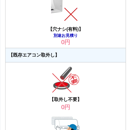
【穴ナシ(有料)】
別途お見積り
0
円
【既存エアコン取外し】
【取外し不要】
0
円