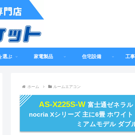
を選ぶ
家電製品
住宅設備
工事
ホーム
ルームエアコン
AS-X225S-W
富士通ゼネラル
nocria Xシリーズ 主に6畳 ホワイト
ミアムモデル ダブル