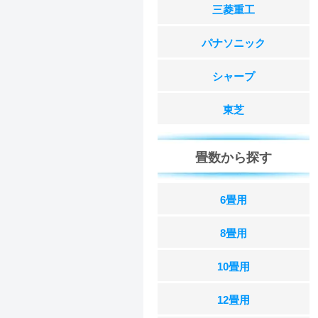
三菱重工
パナソニック
シャープ
東芝
畳数から探す
6畳用
8畳用
10畳用
12畳用