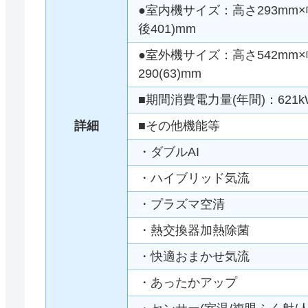
●室内機サイズ：高さ293mm×幅
後401)mm
●室外機サイズ：高さ542mm×幅
290(63)mm
■期間消費電力量(年間)：621k
詳細
■その他機能等
・ダブルAI
・ハイブリッド気流
・プラズマ空清
・熱交換器加熱除菌
・快適おまかせ気流
・あったかアップ