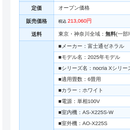
オープン価格
定価
213,060円
販売価格
税込
東京・神奈川全域：
無料
(一部
送料
■メーカー：富士通ゼネラル
■モデル名：2025年モデル
■シリーズ名：nocria Xシリー
■適用畳数：6畳用
■カラー：ホワイト
■電源：単相100V
■室内機：AS-X225S-W
■室外機：AO-X225S