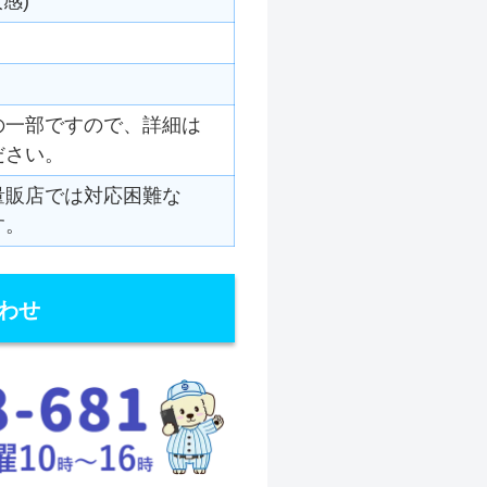
感)
の一部ですので、詳細は
ださい。
量販店では対応困難な
す。
わせ