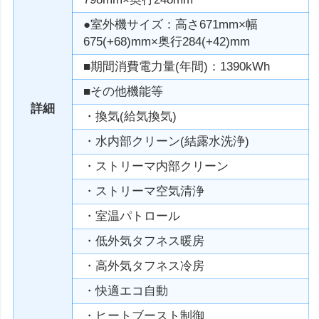
●室外機サイズ：高さ671mm×幅
675(+68)mm×奥行284(+42)mm
■期間消費電力量(年間)：1390kWh
■その他機能等
詳細
・換気(給気換気)
・水内部クリーン(結露水洗浄)
・ストリーマ内部クリーン
・ストリーマ空気清浄
・室温パトロール
・低外気タフネス暖房
・高外気タフネス冷房
・快適エコ自動
・ヒートブースト制御