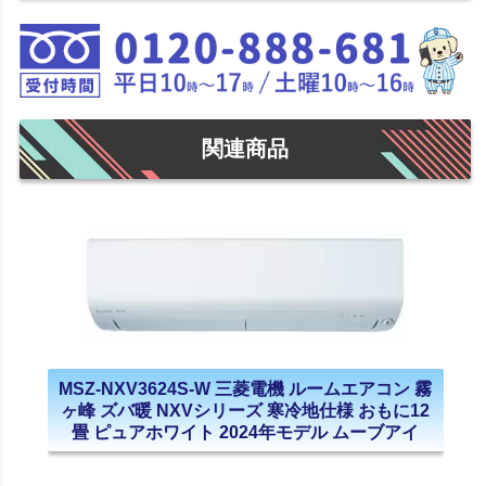
関連商品
MSZ-NXV3624S-W 三菱電機 ルームエアコン 霧
ヶ峰 ズバ暖 NXVシリーズ 寒冷地仕様 おもに12
畳 ピュアホワイト 2024年モデル ムーブアイ