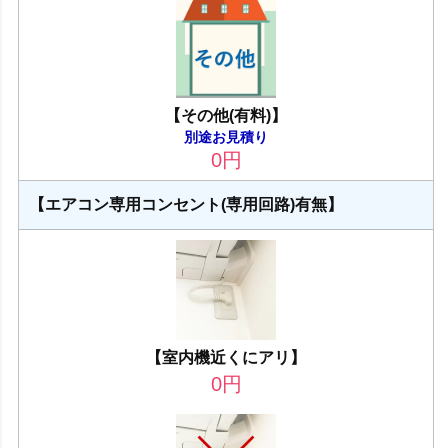
【その他(有料)】
別途お見積り
0
円
【エアコン専用コンセント(専用回路)有無】
【室内機近くにアリ】
0
円