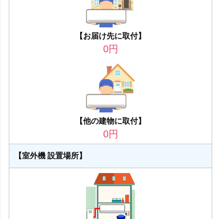
【お届け先に取付】
0
円
【他の建物に取付】
0
円
【室外機 設置場所】