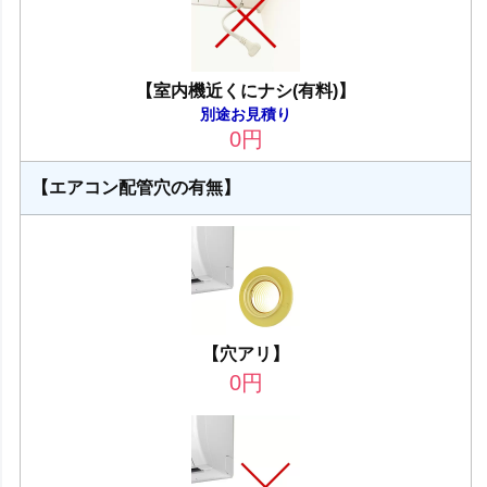
【室内機近くにナシ(有料)】
別途お見積り
0
円
【エアコン配管穴の有無】
【穴アリ】
0
円