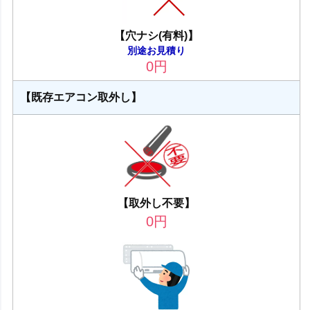
【穴ナシ(有料)】
別途お見積り
0
円
【既存エアコン取外し】
【取外し不要】
0
円