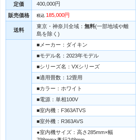
400,000円
定価
185,000円
販売価格
税込
東京・神奈川全域：
無料
(一部地域や離
送料
島を除く)
■メーカー：ダイキン
■モデル名：2023年モデル
■シリーズ名：VXシリーズ
■適用畳数：12畳用
■カラー：ホワイト
■電源：単相100V
■室内機：F363ATVS
■室外機：R363AVS
●室内機サイズ：高さ285mm×幅
798mm×奥行248mm