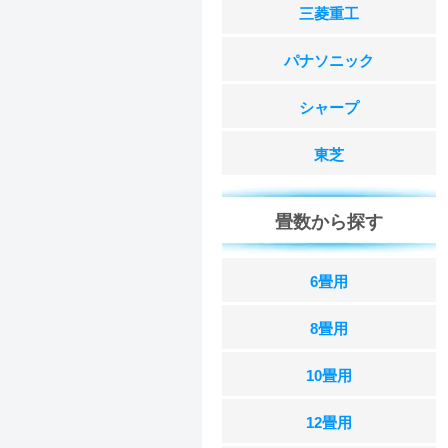
三菱重工
パナソニック
シャープ
東芝
畳数から探す
6畳用
8畳用
10畳用
12畳用