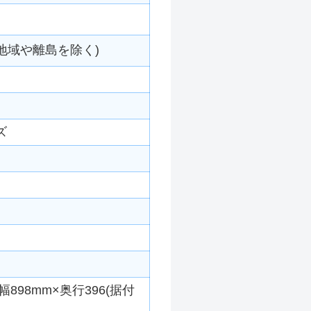
地域や離島を除く)
ズ
898mm×奥行396(据付