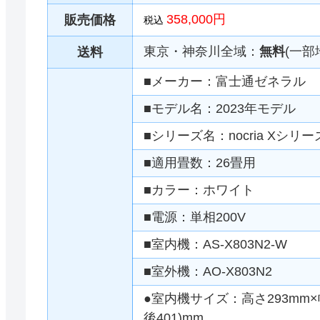
358,000円
販売価格
税込
東京・神奈川全域：
無料
(一部
送料
■メーカー：富士通ゼネラル
■モデル名：2023年モデル
■シリーズ名：nocria Xシリー
■適用畳数：26畳用
■カラー：ホワイト
■電源：単相200V
■室内機：AS-X803N2-W
■室外機：AO-X803N2
●室内機サイズ：高さ293mm×幅
後401)mm