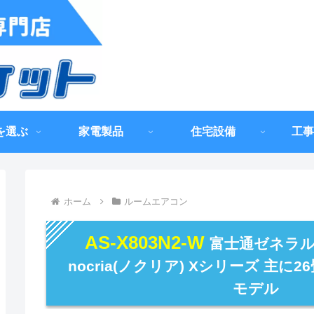
を選ぶ
家電製品
住宅設備
工事
ホーム
ルームエアコン
AS-X803N2-W
富士通ゼネラル
nocria(ノクリア) Xシリーズ 主に2
モデル