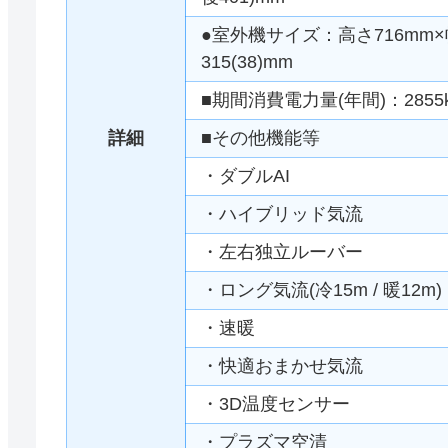
●室外機サイズ：高さ716mm×幅
315(38)mm
■期間消費電力量(年間)：2855
詳細
■その他機能等
・ダブルAI
・ハイブリッド気流
・左右独立ルーバー
・ロング気流(冷15m / 暖12m)
・速暖
・快適おまかせ気流
・3D温度センサー
・プラズマ空清