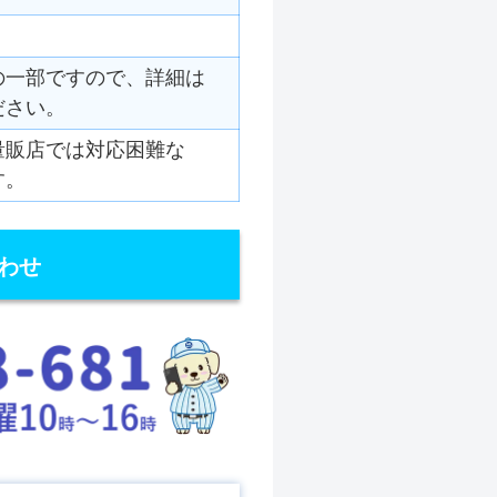
の一部ですので、詳細は
ださい。
量販店では対応困難な
す。
わせ