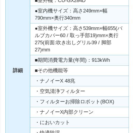
■室外機：CU-GX284D
●室内機サイズ：高さ249mm×幅
790mm×奥行340mm
●室外機サイズ：高さ539mm×幅655(バ
ルブカバー60 / 取っ手部19)mm×奥行
275(前面:吹き出しグリル39 / 脚部
27)mm
■期間消費電力量(年間)：913kWh
詳細
■その他機能等
・ナノイーX 48兆
・空気清浄フィルター
・フィルターお掃除ロボット(BOX)
・ナノイーX内部クリーン
・においカット
・快適除湿