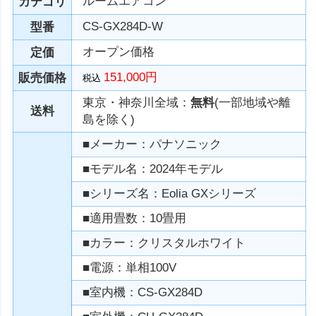
ルームエアコン
カテゴリ
CS-GX284D-W
型番
オープン価格
定価
151,000円
販売価格
税込
東京・神奈川全域：
無料
(一部地域や離
送料
島を除く)
■メーカー：パナソニック
■モデル名：2024年モデル
■シリーズ名：Eolia GXシリーズ
■適用畳数：10畳用
■カラー：クリスタルホワイト
■電源：単相100V
■室内機：CS-GX284D