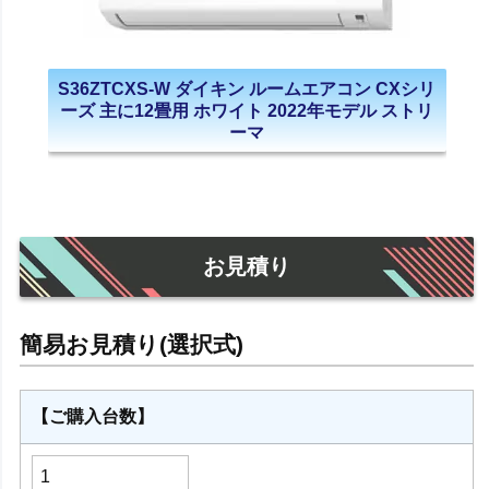
S36ZTCXS-W ダイキン ルームエアコン CXシリ
ーズ 主に12畳用 ホワイト 2022年モデル ストリ
ーマ
お見積り
【ご購入台数】