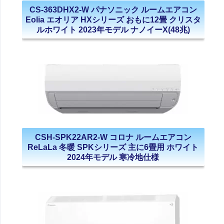
CS-363DHX2-W パナソニック ルームエアコン
Eolia エオリア HXシリーズ おもに12畳 クリスタ
ルホワイト 2023年モデル ナノイーX(48兆)
CSH-SPK22AR2-W コロナ ルームエアコン
ReLaLa 冬暖 SPKシリーズ 主に6畳用 ホワイト
2024年モデル 寒冷地仕様