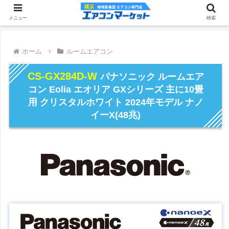
メニュー
検索
ホーム
ルームエアコン
CS-GX284D-W
パナソニック ルームエア
コン Eolia エオリア GXシリーズ 主に10畳
用 クリスタルホワイト 2024年モデル ナノ
イーX(48兆)