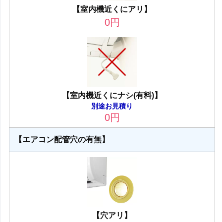
【室内機近くにアリ】
0
円
【室内機近くにナシ(有料)】
別途お見積り
0
円
【エアコン配管穴の有無】
【穴アリ】