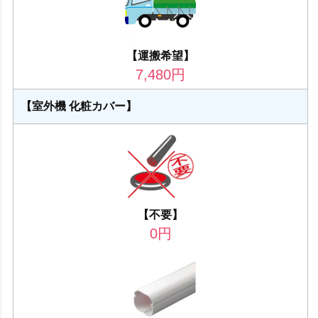
【運搬希望】
7,480
円
【室外機 化粧カバー】
【不要】
0
円