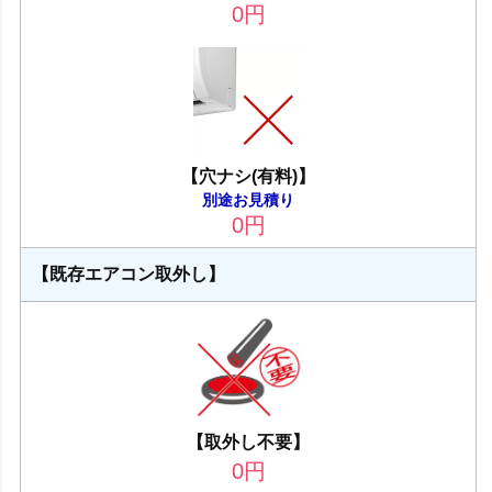
0
円
【穴ナシ(有料)】
別途お見積り
0
円
【既存エアコン取外し】
【取外し不要】
0
円