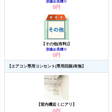
別途お見積り
0
円
【その他(有料)】
別途お見積り
0
円
【エアコン専用コンセント(専用回路)有無】
【室内機近くにアリ】
0
円