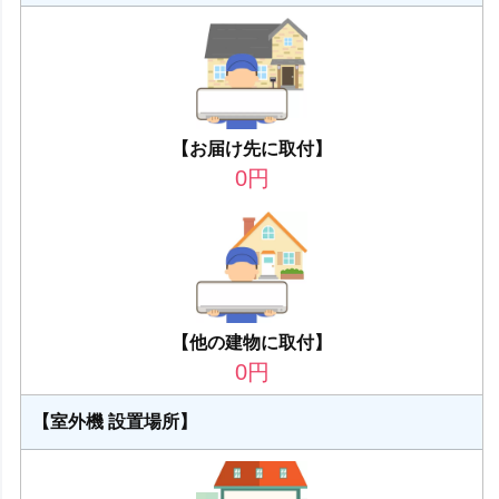
【お届け先に取付】
0
円
【他の建物に取付】
0
円
【室外機 設置場所】