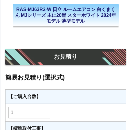
RAS-MJ63R2-W 日立 ルームエアコン 白くまく
ん MJシリーズ 主に20畳 スターホワイト 2024年
モデル 薄型モデル
お見積り
【ご購入台数】
【標準取付工事】