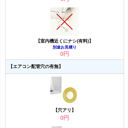
【室内機近くにナシ(有料)】
別途お見積り
0
円
【エアコン配管穴の有無】
【穴アリ】
0
円