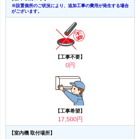
※設置個所のご状況により、追加工事の費用が発生する場合
がございます。
【工事不要】
0
円
【工事希望】
17,500
円
【室内機 取付場所】