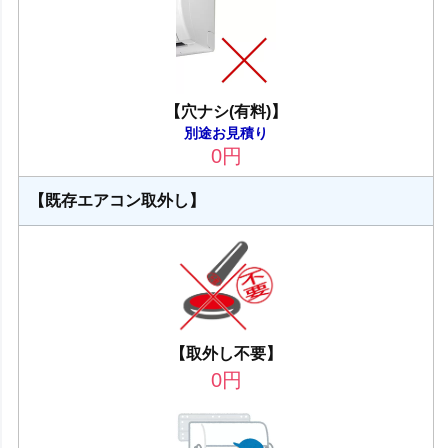
【穴ナシ(有料)】
別途お見積り
0
円
【既存エアコン取外し】
【取外し不要】
0
円