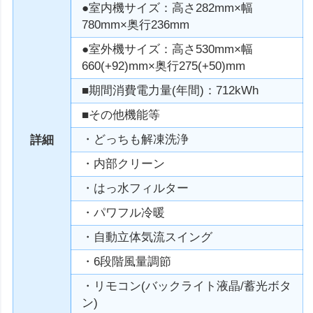
●室内機サイズ：高さ282mm×幅
780mm×奥行236mm
●室外機サイズ：高さ530mm×幅
660(+92)mm×奥行275(+50)mm
■期間消費電力量(年間)：712kWh
■その他機能等
・どっちも解凍洗浄
詳細
・内部クリーン
・はっ水フィルター
・パワフル冷暖
・自動立体気流スイング
・6段階風量調節
・リモコン(バックライト液晶/蓄光ボタ
ン)