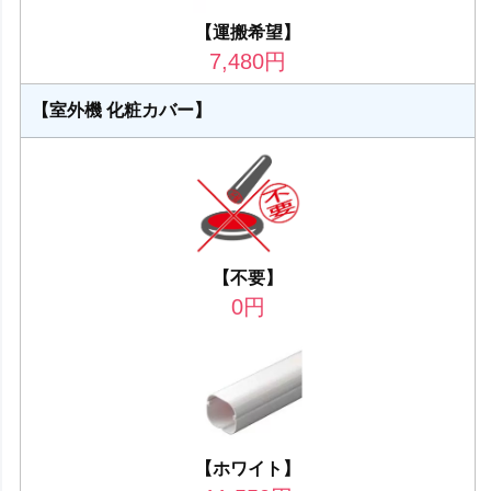
【運搬希望】
7,480
円
【室外機 化粧カバー】
【不要】
0
円
【ホワイト】