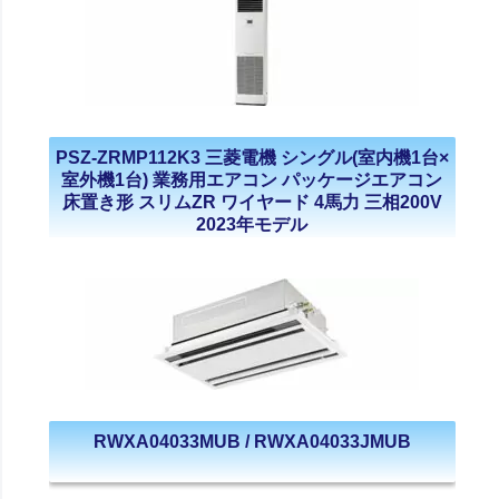
PSZ-ZRMP112K3 三菱電機 シングル(室内機1台×
室外機1台) 業務用エアコン パッケージエアコン
床置き形 スリムZR ワイヤード 4馬力 三相200V
2023年モデル
RWXA04033MUB / RWXA04033JMUB