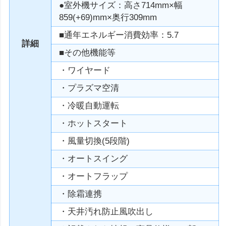
●室外機サイズ：高さ714mm×幅
859(+69)mm×奥行309mm
■通年エネルギー消費効率：5.7
詳細
■その他機能等
・ワイヤード
・プラズマ空清
・冷暖自動運転
・ホットスタート
・風量切換(5段階)
・オートスイング
・オートフラップ
・除霜連携
・天井汚れ防止風吹出し