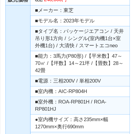
■メーカー：東芝
■モデル名：2023年モデル
■タイプ名：パッケージエアコン / 天井
吊り形1方向 / シングル(室内機1台×室
外機1台) / 大清快 / スマートエコneo
■能力：3馬力(P80形) /【平米数】47～
70㎡ /【坪数】14～21坪 /【畳数】28～
42畳
■電源：三相200V / 単相200V
■室内機：AIC-RP804H
■室外機：ROA-RP801H / ROA-
RP801HJ
●室内機サイズ：高さ235mm×幅
1270mm×奥行690mm