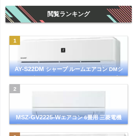
閲覧ランキング
AY-S22DM
シャープ ルームエアコン DMシ
リーズ 主に6畳 ホワイト 2024年モデル プラ
ズマクラスター7000
MSZ-GV2225-W
エアコン 6畳用 三菱電機
霧ヶ峰 2025年モデル GVシリーズ ピュアホ
ワイト 清潔 除湿 単相100V