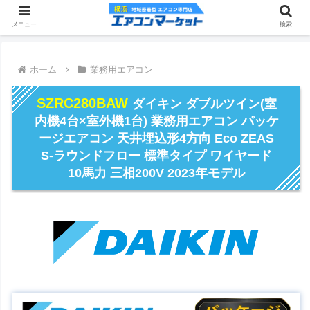
メニュー
検索
ホーム
業務用エアコン
SZRC280BAW
ダイキン ダブルツイン(室
内機4台×室外機1台) 業務用エアコン パッケ
ージエアコン 天井埋込形4方向 Eco ZEAS
S-ラウンドフロー 標準タイプ ワイヤード
10馬力 三相200V 2023年モデル