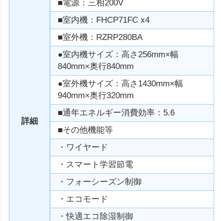
■電源：三相200V
■室内機：FHCP71FC x4
■室外機：RZRP280BA
●室内機サイズ：高さ256mm×幅
840mm×奥行840mm
●室外機サイズ：高さ1430mm×幅
940mm×奥行320mm
■通年エネルギー消費効率：5.6
詳細
■その他機能等
・ワイヤード
・スマート学習節電
・フォーシーズン制御
・エコモード
・快適エコ除湿制御