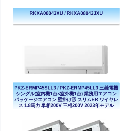
RKXA08043XU / RKXA08043JXU
PKZ-ERMP45SLL3 / PKZ-ERMP45LL3 三菱電機
シングル(室内機1台×室外機1台) 業務用エアコン
パッケージエアコン 壁掛け形 スリムER ワイヤレ
ス 1.8馬力 単相200V 三相200V 2023年モデル