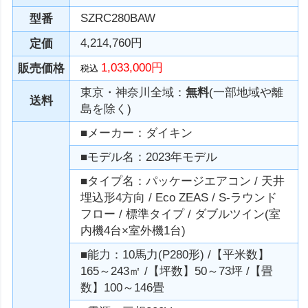
SZRC280BAW
型番
4,214,760円
定価
1,033,000円
販売価格
税込
東京・神奈川全域：
無料
(一部地域や離
送料
島を除く)
■メーカー：ダイキン
■モデル名：2023年モデル
■タイプ名：パッケージエアコン / 天井
埋込形4方向 / Eco ZEAS / S-ラウンド
フロー / 標準タイプ / ダブルツイン(室
内機4台×室外機1台)
■能力：10馬力(P280形) /【平米数】
165～243㎡ /【坪数】50～73坪 /【畳
数】100～146畳