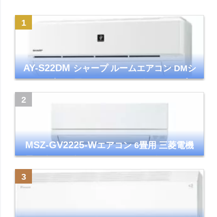
AY-S22DM
シャープ ルームエアコン DMシ
リーズ 主に6畳 ホワイト 2024年モデル プラ
ズマクラスター7000
MSZ-GV2225-W
エアコン 6畳用 三菱電機
霧ヶ峰 2025年モデル GVシリーズ ピュアホ
ワイト 清潔 除湿 単相100V