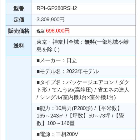
RPI-GP280RSH2
型番
3,309,900円
定価
696,000円
販売価格
税込
東京・神奈川全域：
無料
(一部地域や離
送料
島を除く)
■メーカー：日立
■モデル名：2023年モデル
■タイプ名：パッケージエアコン / ダク
ト形 / てんうめ(高静圧) / 省エネの達人
/ シングル(室内機1台×室外機1台)
■能力：10馬力(P280形) /【平米数】
165～243㎡ /【坪数】50～73坪 /【畳
数】100～146畳
■電源：三相200V