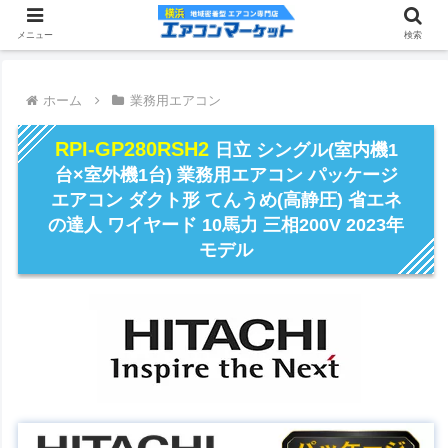
メニュー
検索
ホーム
業務用エアコン
RPI-GP280RSH2
日立 シングル(室内機1
台×室外機1台) 業務用エアコン パッケージ
エアコン ダクト形 てんうめ(高静圧) 省エネ
の達人 ワイヤード 10馬力 三相200V 2023年
モデル