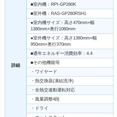
■室内機：RPI-GP280K
■室外機：RAS-GP280RSH1
●室内機サイズ：高さ470mm×幅
1380mm×奥行1060mm
●室外機サイズ：高さ1380mm×幅
950mm×奥行370mm
■通年エネルギー消費効率：4.4
■その他機能等
詳細
・ワイヤード
・熱交換器(凍結洗浄)
・全熱交連動運転対応
・風量調整4段
・ドライ