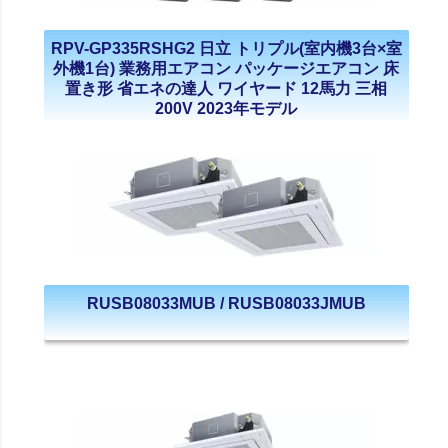
RPV-GP335RSHG2 日立 トリプル(室内機3台×室
外機1台) 業務用エアコン パッケージエアコン 床
置き形 省エネの達人 ワイヤード 12馬力 三相
200V 2023年モデル
RUSB08033MUB / RUSB08033JMUB