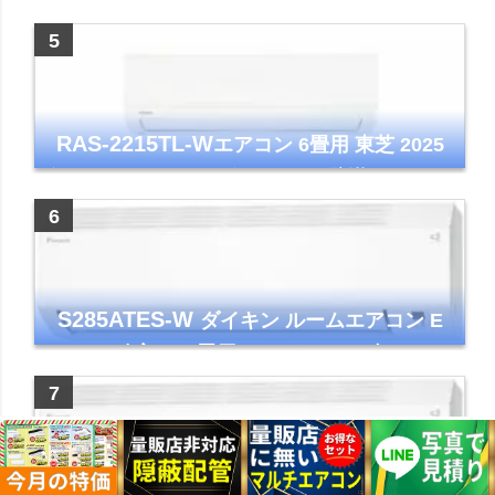
アコン GVシリーズ おもに6畳用 ピュアホワ
イト 2023年モデル
RAS-2215TL-W
エアコン 6畳用 東芝 2025
年モデル TLシリーズ ホワイト 壁掛け クーラ
ー コンパクト 清潔
S285ATES-W
ダイキン ルームエアコン E
シリーズ 主に10畳用 ホワイト 2025年モデル
コンパクトモデル ストリーマ