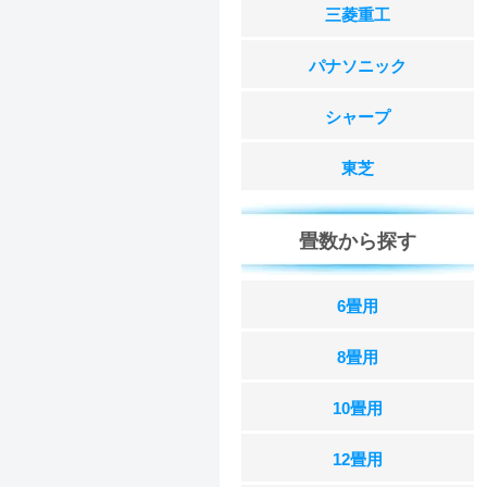
三菱重工
パナソニック
シャープ
東芝
畳数から探す
6畳用
8畳用
10畳用
12畳用