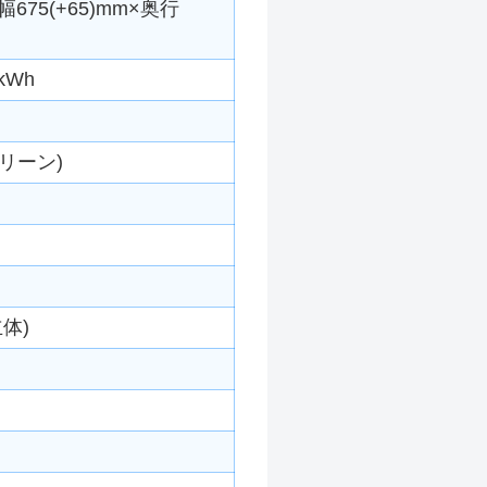
675(+65)mm×奥行
kWh
リーン)
体)