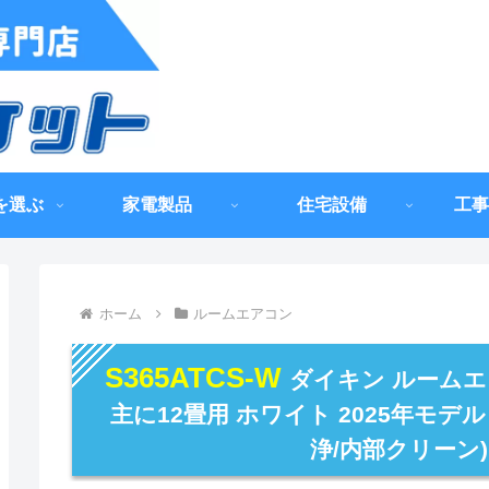
を選ぶ
家電製品
住宅設備
工事
ホーム
ルームエアコン
S365ATCS-W
ダイキン ルームエ
主に12畳用 ホワイト 2025年モデ
浄/内部クリーン)