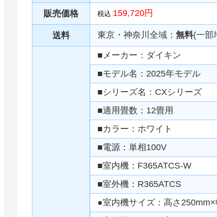
159,720円
販売価格
税込
東京・神奈川全域：
無料
(一部
送料
■メーカー：ダイキン
■モデル名：2025年モデル
■シリーズ名：CXシリーズ
■適用畳数：12畳用
■カラー：ホワイト
■電源：単相100V
■室内機：F365ATCS-W
■室外機：R365ATCS
●室内機サイズ：高さ250mm×幅