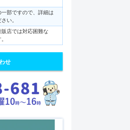
の一部ですので、詳細は
ださい。
量販店では対応困難な
す。
わせ