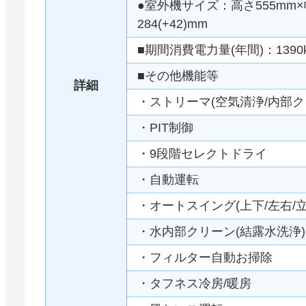
●室外機サイズ：高さ555mm×幅
284(+42)mm
■期間消費電力量(年間)：1390
■その他機能等
詳細
・ストリーマ(空気清浄/内部ク
・PIT制御
・9段階セレクトドライ
・自動運転
・オートスイング(上下/左右/立
・水内部クリーン(結露水洗浄)
・フィルター自動お掃除
・タフネス冷房/暖房