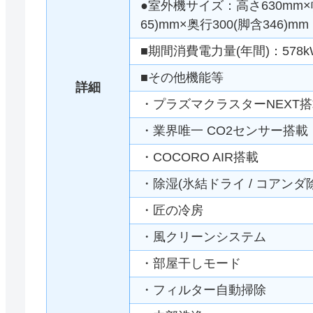
●室外機サイズ：高さ630mm×
65)mm×奥行300(脚含346)mm
■期間消費電力量(年間)：578k
■その他機能等
詳細
・プラズマクラスターNEXT
・業界唯一 CO2センサー搭載
・COCORO AIR搭載
・除湿(氷結ドライ / コアンダ
・匠の冷房
・風クリーンシステム
・部屋干しモード
・フィルター自動掃除