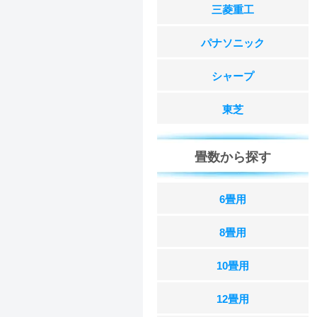
三菱重工
パナソニック
シャープ
東芝
畳数から探す
6畳用
8畳用
10畳用
12畳用