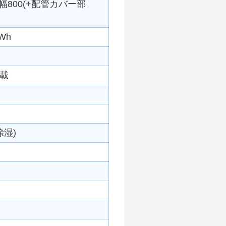
幅800(+配管カバー部
Wh
搭載
除湿)