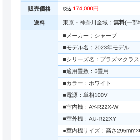
174,000円
販売価格
税込
東京・神奈川全域：
無料
(一部
送料
■メーカー：シャープ
■モデル名：2023年モデル
■シリーズ名：プラズマクラスタ
■適用畳数：6畳用
■カラー：ホワイト
■電源：単相100V
■室内機：AY-R22X-W
■室外機：AU-R22XY
●室内機サイズ：高さ295mm×幅