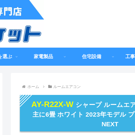
を選ぶ
家電製品
住宅設備
工事
ホーム
ルームエアコン
AY-R22X-W
シャープ ルームエア
主に6畳 ホワイト 2023年モデル
NEXT