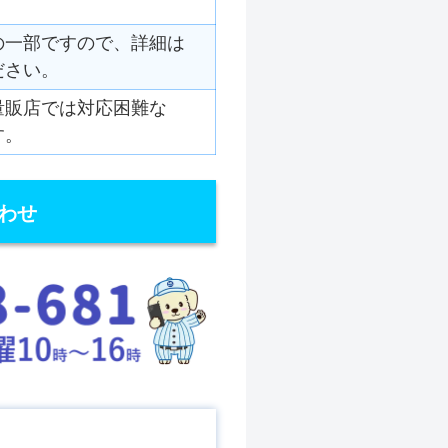
の一部ですので、詳細は
ださい。
量販店では対応困難な
す。
わせ