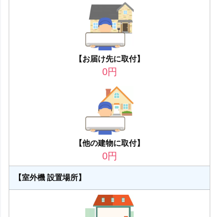
【お届け先に取付】
0
円
【他の建物に取付】
0
円
【室外機 設置場所】