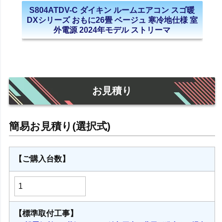
S804ATDV-C ダイキン ルームエアコン スゴ暖
DXシリーズ おもに26畳 ベージュ 寒冷地仕様 室
外電源 2024年モデル ストリーマ
お見積り
【ご購入台数】
【標準取付工事】