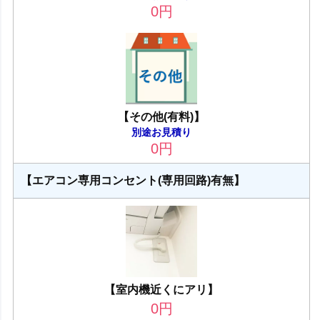
0
円
【その他(有料)】
別途お見積り
0
円
【エアコン専用コンセント(専用回路)有無】
【室内機近くにアリ】
0
円