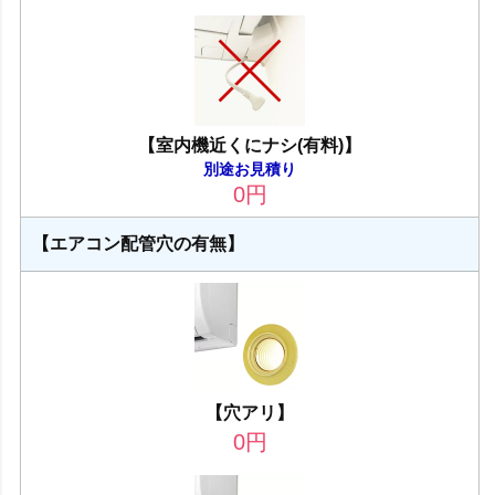
【室内機近くにナシ(有料)】
別途お見積り
0
円
【エアコン配管穴の有無】
【穴アリ】
0
円