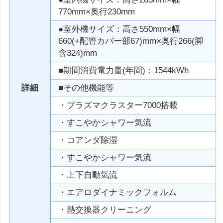
770mm×奥行230mm
●室外機サイズ：高さ550mm×幅
660(+配管カバー部67)mm×奥行266(脚
含324)mm
■期間消費電力量(年間)：1544kWh
詳細
■その他機能等
・プラズマクラスター7000搭載
・すこやかシャワー気流
・コアンダ除湿
・すこやかシャワー気流
・上下自動気流
・エアロダイナミックフォルム
・熱交換器クリーニング