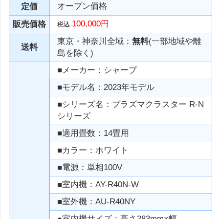
オープン価格
定価
100,000円
販売価格
税込
東京・神奈川全域：
無料
(一部地域や離
送料
島を除く)
■メーカー：シャープ
■モデル名：2023年モデル
■シリーズ名：プラズマクラスター R-N
シリーズ
■適用畳数：14畳用
■カラー：ホワイト
■電源：単相100V
■室内機：AY-R40N-W
■室外機：AU-R40NY
●室内機サイズ：高さ283mm×幅