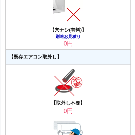
【穴ナシ(有料)】
別途お見積り
0
円
【既存エアコン取外し】
【取外し不要】
0
円