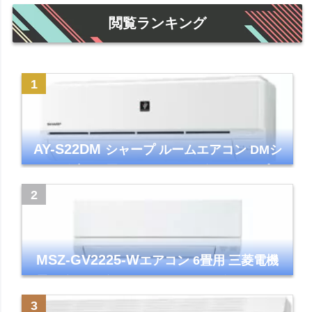
閲覧ランキング
AY-S22DM
シャープ ルームエアコン DMシ
リーズ 主に6畳 ホワイト 2024年モデル プラ
ズマクラスター7000
MSZ-GV2225-W
エアコン 6畳用 三菱電機
霧ヶ峰 2025年モデル GVシリーズ ピュアホ
ワイト 清潔 除湿 単相100V