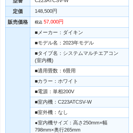
C223ATCSV-W
型番
148,500円
定価
57,000円
販売価格
税込
■メーカー：ダイキン
■モデル名：2023年モデル
■タイプ名：システムマルチエアコン
(室内機)
■適用畳数：6畳用
■カラー：ホワイト
■電源：単相200V
■室内機：C223ATCSV-W
■室外機：なし
●室内機サイズ：高さ250mm×幅
798mm×奥行265mm