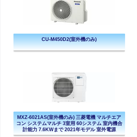
CU-M450D2(室外機のみ)
MXZ-6021AS(室外機のみ) 三菱電機 マルチエア
コン システムマルチ 3室用 60システム 室内機合
計能力 7.6KWまで 2021年モデル 室外電源