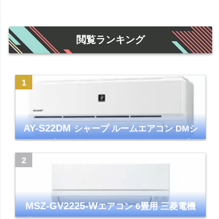
閲覧ランキング
AY-S22DM
シャープ ルームエアコン DMシ
リーズ 主に6畳 ホワイト 2024年モデル プラ
ズマクラスター7000
MSZ-GV2225-W
エアコン 6畳用 三菱電機