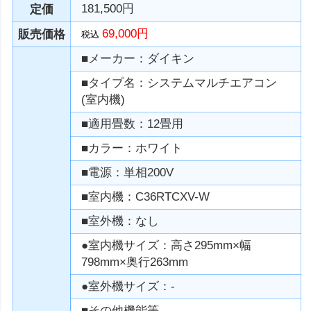
181,500円
定価
69,000円
販売価格
税込
■メーカー：ダイキン
■タイプ名：システムマルチエアコン
(室内機)
■適用畳数：12畳用
■カラー：ホワイト
■電源：単相200V
■室内機：C36RTCXV-W
■室外機：なし
●室内機サイズ：高さ295mm×幅
798mm×奥行263mm
●室外機サイズ：-
■その他機能等