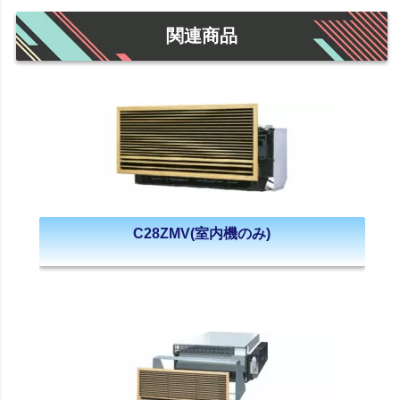
関連商品
C28ZMV(室内機のみ)