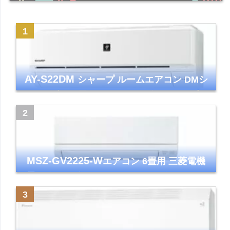
AY-S22DM
シャープ ルームエアコン DMシ
リーズ 主に6畳 ホワイト 2024年モデル プラ
ズマクラスター7000
MSZ-GV2225-W
エアコン 6畳用 三菱電機
霧ヶ峰 2025年モデル GVシリーズ ピュアホ
ワイト 清潔 除湿 単相100V