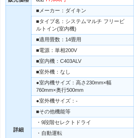
■メーカー：ダイキン
■タイプ名：システムマルチ フリービ
ルトイン(室内機)
■適用畳数：14畳用
■電源：単相200V
■室内機：C403ALV
■室外機：なし
●室内機サイズ：高さ230mm×幅
760mm×奥行500mm
●室外機サイズ：-
■その他機能等
・9段階セレクトドライ
詳細
・自動運転