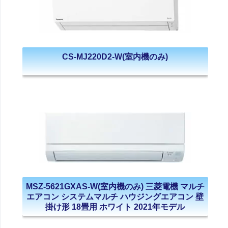
CS-MJ220D2-W(室内機のみ)
MSZ-5621GXAS-W(室内機のみ) 三菱電機 マルチ
エアコン システムマルチ ハウジングエアコン 壁
掛け形 18畳用 ホワイト 2021年モデル