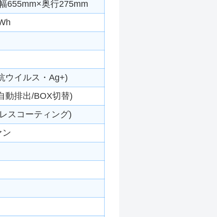
655mm×奥行275mm
Wh
ウイルス・Ag+)
動排出/BOX切替)
レスコーティング)
ァン