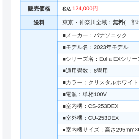
124,000円
販売価格
税込
東京・神奈川全域：
無料
(一部
送料
■メーカー：パナソニック
■モデル名：2023年モデル
■シリーズ名：Eolia EXシリー
■適用畳数：8畳用
■カラー：クリスタルホワイト
■電源：単相100V
■室内機：CS-253DEX
■室外機：CU-253DEX
●室内機サイズ：高さ295mm×幅