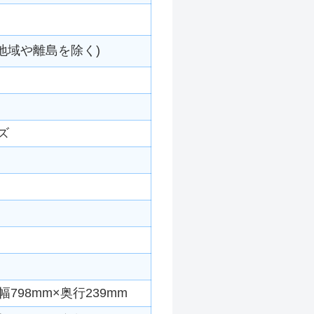
地域や離島を除く)
ズ
798mm×奥行239mm