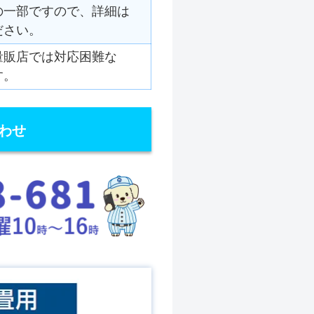
の一部ですので、詳細は
ださい。
量販店では対応困難な
す。
わせ