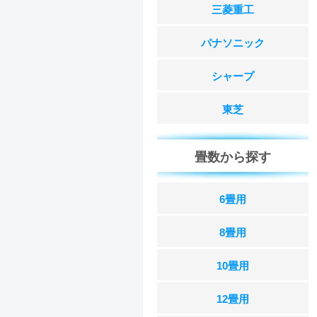
三菱重工
パナソニック
シャープ
東芝
畳数から探す
6畳用
8畳用
10畳用
12畳用