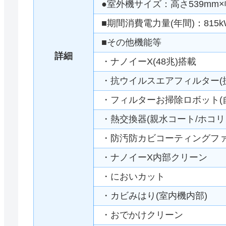
●室外機サイズ：高さ539mm×幅
■期間消費電力量(年間)：815k
■その他機能等
詳細
・ナノイーX(48兆)搭載
・抗ウイルスエアフィルター(抗
・フィルターお掃除ロボット(自
・熱交換器(親水コート/ホコリ
・防汚防カビコーティングフ
・ナノイーX内部クリーン
・においカット
・カビみはり(室内機内部)
・おでかけクリーン