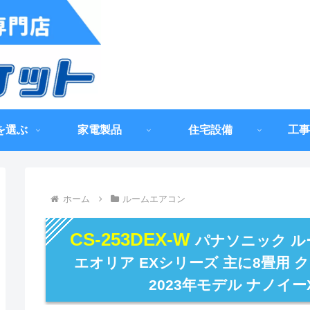
を選ぶ
家電製品
住宅設備
工事
ホーム
ルームエアコン
CS-253DEX-W
パナソニック ルー
エオリア EXシリーズ 主に8畳用
2023年モデル ナノイーX