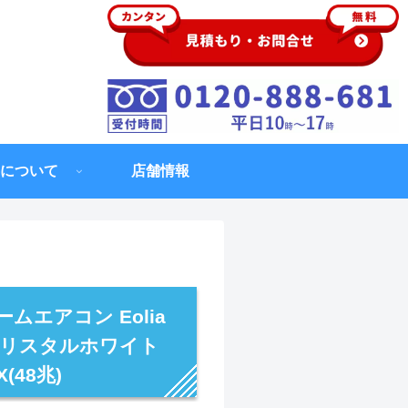
について
店舗情報
ムエアコン Eolia
 クリスタルホワイト
(48兆)