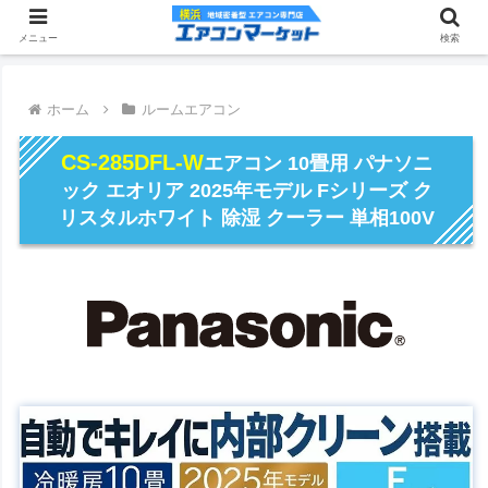
メニュー
検索
ホーム
ルームエアコン
CS-285DFL-W
エアコン 10畳用 パナソニ
ック エオリア 2025年モデル Fシリーズ ク
リスタルホワイト 除湿 クーラー 単相100V