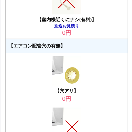
【室内機近くにナシ(有料)】
別途お見積り
0
円
【エアコン配管穴の有無】
【穴アリ】
0
円