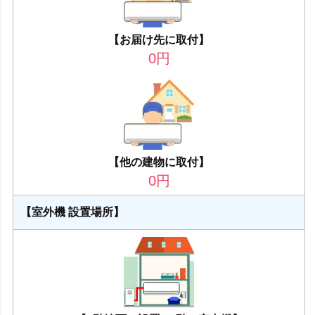
【お届け先に取付】
0
円
【他の建物に取付】
0
円
【室外機 設置場所】