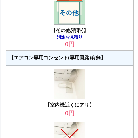
【その他(有料)】
別途お見積り
0
円
【エアコン専用コンセント(専用回路)有無】
【室内機近くにアリ】
0
円