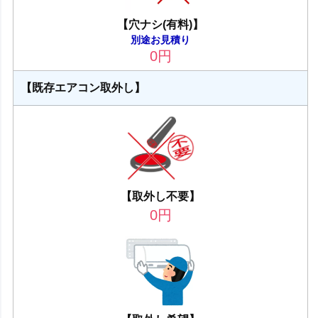
【穴ナシ(有料)】
別途お見積り
0
円
【既存エアコン取外し】
【取外し不要】
0
円