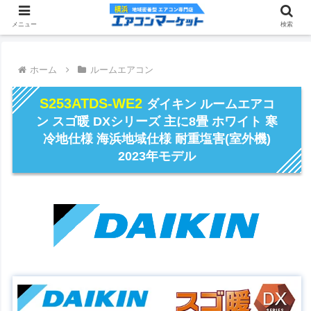
メニュー
検索
ホーム
ルームエアコン
S253ATDS-WE2
ダイキン ルームエアコ
ン スゴ暖 DXシリーズ 主に8畳 ホワイト 寒
冷地仕様 海浜地域仕様 耐重塩害(室外機)
2023年モデル