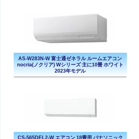
AS-W283N-W 富士通ゼネラル ルームエアコン
nocria(ノクリア) Wシリーズ 主に10畳 ホワイト
2023年モデル
CS-565DEL2-W エアコン 18畳用 パナソニック