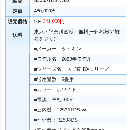
S253ATDS-WE2
型番
480,000円
定価
241,000円
販売価格
税込
東京・神奈川全域：
無料
(一部地域や離
送料
島を除く)
■メーカー：ダイキン
■モデル名：2023年モデル
■シリーズ名：スゴ暖 DXシリーズ
■適用畳数：8畳用
■カラー：ホワイト
■電源：単相100V
■室内機：F253ATDS-W
■室外機：R253ADS