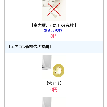
【室内機近くにナシ(有料)】
別途お見積り
0
円
【エアコン配管穴の有無】
【穴アリ】
0
円