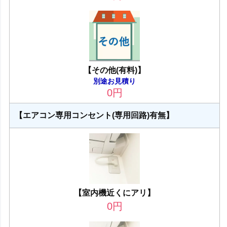
【その他(有料)】
別途お見積り
0
円
【エアコン専用コンセント(専用回路)有無】
【室内機近くにアリ】
0
円