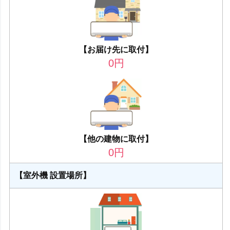
【お届け先に取付】
0
円
【他の建物に取付】
0
円
【室外機 設置場所】