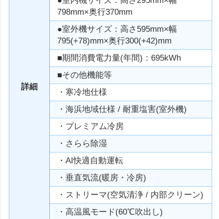
●室内機サイズ：高さ295mm×幅
798mm×奥行370mm
●室外機サイズ：高さ595mm×幅
795(+78)mm×奥行300(+42)mm
■期間消費電力量(年間)：695kWh
■その他機能等
詳細
・寒冷地仕様
・海浜地域仕様 / 耐重塩害(室外機)
・プレミアム冷房
・さらら除湿
・AI快適自動運転
・垂直気流(暖房・冷房)
・ストリーマ(空気清浄 / 内部クリーン)
・高温風モード(60℃吹出し)