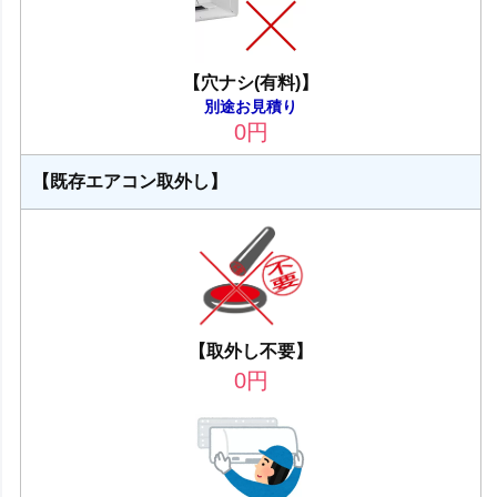
【穴ナシ(有料)】
別途お見積り
0
円
【既存エアコン取外し】
【取外し不要】
0
円