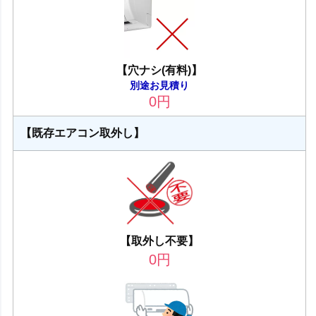
【穴ナシ(有料)】
別途お見積り
0
円
【既存エアコン取外し】
【取外し不要】
0
円