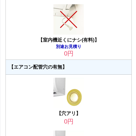
【室内機近くにナシ(有料)】
別途お見積り
0
円
【エアコン配管穴の有無】
【穴アリ】
0
円