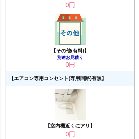
0
円
【その他(有料)】
別途お見積り
0
円
【エアコン専用コンセント(専用回路)有無】
【室内機近くにアリ】
0
円