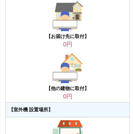
【お届け先に取付】
0
円
【他の建物に取付】
0
円
【室外機 設置場所】