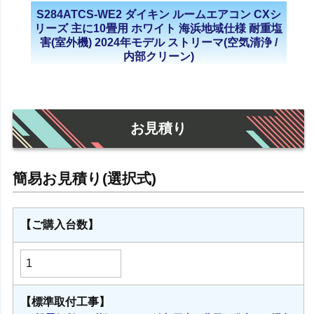
S284ATCS-WE2 ダイキン ルームエアコン CXシ
リーズ 主に10畳用 ホワイト 海浜地域仕様 耐重塩
害(室外機) 2024年モデル ストリーマ(空気清浄 /
内部クリーン)
お見積り
【ご購入台数】
【標準取付工事】