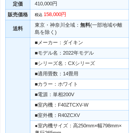
410,000円
定価
158,000円
販売価格
税込
東京・神奈川全域：
無料
(一部地域や離
送料
島を除く)
■メーカー：ダイキン
■モデル名：2022年モデル
■シリーズ名：CXシリーズ
■適用畳数：14畳用
■カラー：ホワイト
■電源：単相200V
■室内機：F40ZTCXV-W
■室外機：R40ZCXV
●室内機サイズ：高250mm×幅798mm×
奥行265mm