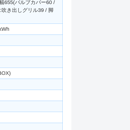
655(バルブカバー60 /
:吹き出しグリル39 / 脚
kWh
OX)