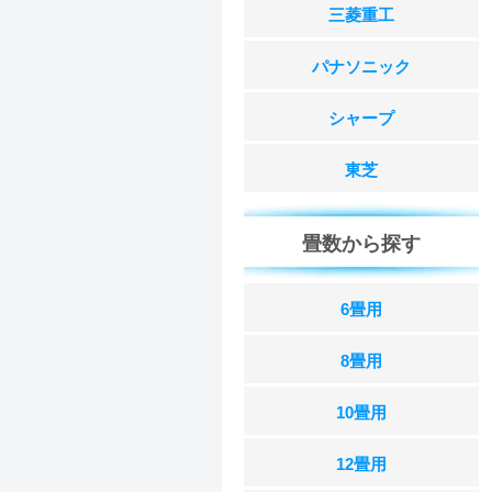
三菱重工
パナソニック
シャープ
東芝
畳数から探す
6畳用
8畳用
10畳用
12畳用