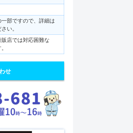
の一部ですので、詳細は
ださい。
量販店では対応困難な
す。
わせ