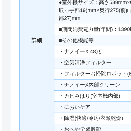
●室外機サイズ：高さ539mm×幅
取っ手部19)mm×奥行275(前面
部27)mm
■期間消費電力量(年間)：1390
詳細
■その他機能等
・ナノイーX 48兆
・空気清浄フィルター
・フィルターお掃除ロボット(B
・ナノイーX内部クリーン
・カビみはり(室内機内部)
・においケア
・除湿(快適/冷房/衣類乾燥)
・おへや学習機能