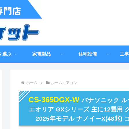
を選ぶ
家電製品
住宅設備
工事
ホーム
ルームエアコン
CS-365DGX-W
パナソニック ルー
エオリア GXシリーズ 主に12畳用
2025年モデル ナノイーX(48兆