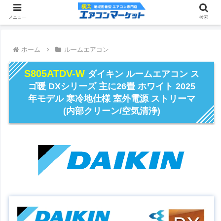
メニュー
検索
ホーム
ルームエアコン
S805ATDV-W
ダイキン ルームエアコン ス
ゴ暖 DXシリーズ 主に26畳 ホワイト 2025
年モデル 寒冷地仕様 室外電源 ストリーマ
(内部クリーン/空気清浄)