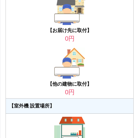
【お届け先に取付】
0
円
【他の建物に取付】
0
円
【室外機 設置場所】