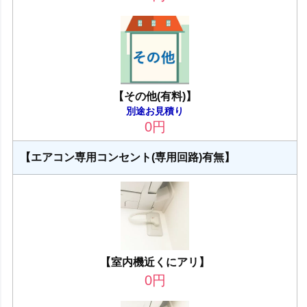
【その他(有料)】
別途お見積り
0
円
【エアコン専用コンセント(専用回路)有無】
【室内機近くにアリ】
0
円