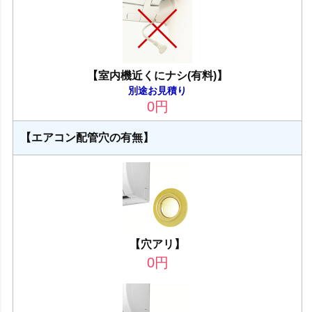
【室内機近くにナシ(有料)】
別途お見積り
0
円
【エアコン配管穴の有無】
【穴アリ】
0
円