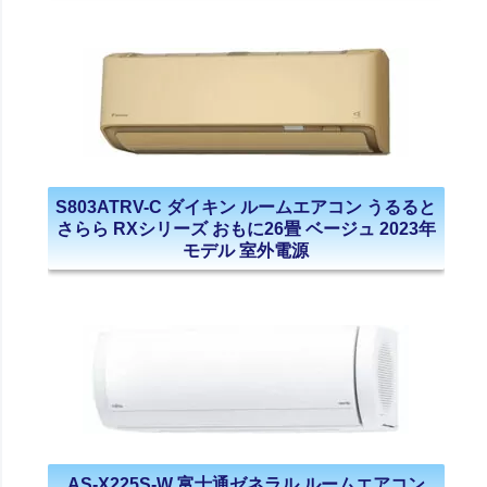
S803ATRV-C ダイキン ルームエアコン うるると
さらら RXシリーズ おもに26畳 ベージュ 2023年
モデル 室外電源
AS-X225S-W 富士通ゼネラル ルームエアコン