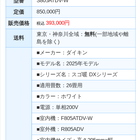
S805ATDV-W
型番
850,000円
定価
393,000円
販売価格
税込
東京・神奈川全域：
無料
(一部地域や離
送料
島を除く)
■メーカー：ダイキン
■モデル名：2025年モデル
■シリーズ名：スゴ暖 DXシリーズ
■適用畳数：26畳用
■カラー：ホワイト
■電源：単相200V
■室内機：F805ATDV-W
■室外機：R805ADV