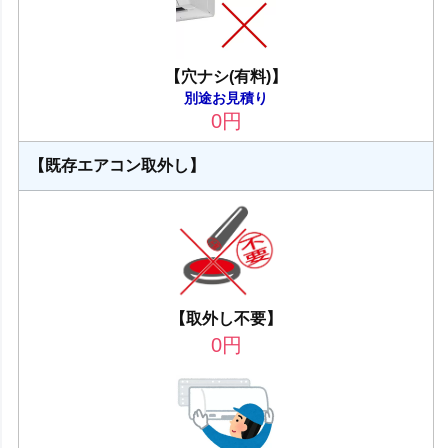
【穴ナシ(有料)】
別途お見積り
0
円
【既存エアコン取外し】
【取外し不要】
0
円