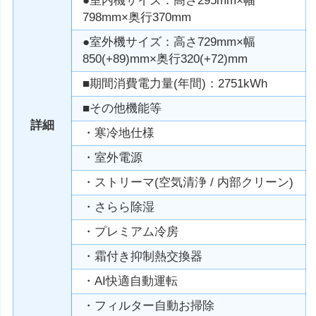
●室内機サイズ：高さ295mm×幅
798mm×奥行370mm
●室外機サイズ：高さ729mm×幅
850(+89)mm×奥行320(+72)mm
■期間消費電力量(年間)：2751kWh
■その他機能等
詳細
・寒冷地仕様
・室外電源
・ストリーマ(空気清浄 / 内部クリーン)
・さらら除湿
・プレミアム冷房
・霜付き抑制熱交換器
・AI快適自動運転
・フィルター自動お掃除