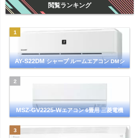
閲覧ランキング
AY-S22DM
シャープ ルームエアコン DMシ
リーズ 主に6畳 ホワイト 2024年モデル プラ
ズマクラスター7000
MSZ-GV2225-W
エアコン 6畳用 三菱電機
霧ヶ峰 2025年モデル GVシリーズ ピュアホ
ワイト 清潔 除湿 単相100V