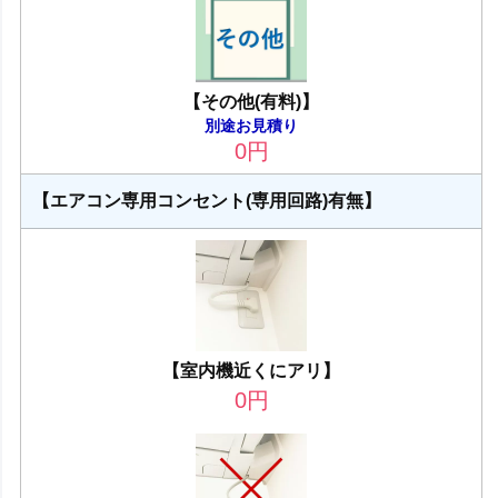
【その他(有料)】
別途お見積り
0
円
【エアコン専用コンセント(専用回路)有無】
【室内機近くにアリ】
0
円