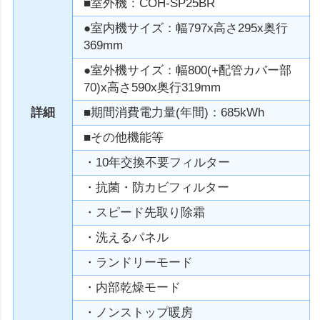
■室外機：COH-SP25BR
●室内機サイズ：幅797x高さ295x奥行
369mm
●室外機サイズ：幅800(+配管カバー部
70)x高さ590x奥行319mm
詳細
■期間消費電力量(年間)：685kWh
■その他機能等
・10年交換不要フィルター
・抗菌・防カビフィルター
・スピード先取り除霜
・洗えるパネル
・ランドリーモード
・内部乾燥モード
・ノンストップ暖房