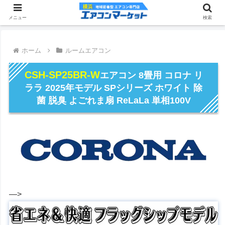
メニュー
検索
ホーム
ルームエアコン
CSH-SP25BR-W
エアコン 8畳用 コロナ リ
ララ 2025年モデル SPシリーズ ホワイト 除
菌 脱臭 よごれま扇 ReLaLa 単相100V
―>