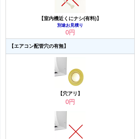
【室内機近くにナシ(有料)】
別途お見積り
0
円
【エアコン配管穴の有無】
【穴アリ】
0
円