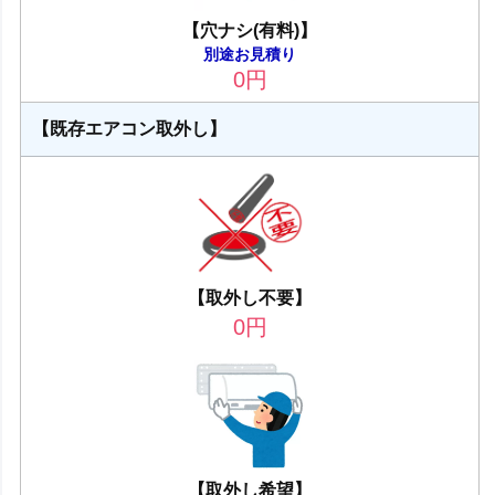
【穴ナシ(有料)】
別途お見積り
0
円
【既存エアコン取外し】
【取外し不要】
0
円
【取外し希望】