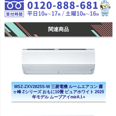
関連商品
MSZ-ZXV2825S-W 三菱電機 ルームエアコン 霧
ヶ峰 Zシリーズ おもに10畳 ピュアホワイト 2025
年モデル ムーブアイmirA.I.+