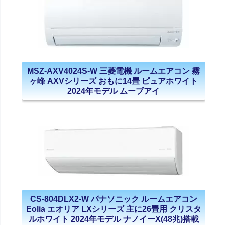
MSZ-AXV4024S-W 三菱電機 ルームエアコン 霧
ヶ峰 AXVシリーズ おもに14畳 ピュアホワイト
2024年モデル ムーブアイ
CS-804DLX2-W パナソニック ルームエアコン
Eolia エオリア LXシリーズ 主に26畳用 クリスタ
ルホワイト 2024年モデル ナノイーX(48兆)搭載