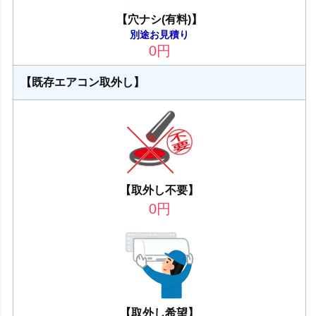
【穴ナシ(有料)】
別途お見積り
0
円
【既存エアコン取外し】
【取外し不要】
0
円
【取外し希望】