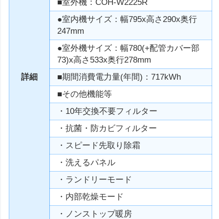
■室外機：COH-W2225R
●室内機サイズ：幅795x高さ290x奥行
247mm
●室外機サイズ：幅780(+配管カバー部
73)x高さ533x奥行278mm
詳細
■期間消費電力量(年間)：717kWh
■その他機能等
・10年交換不要フィルター
・抗菌・防カビフィルター
・スピード先取り除霜
・洗えるパネル
・ランドリーモード
・内部乾燥モード
・ノンストップ暖房