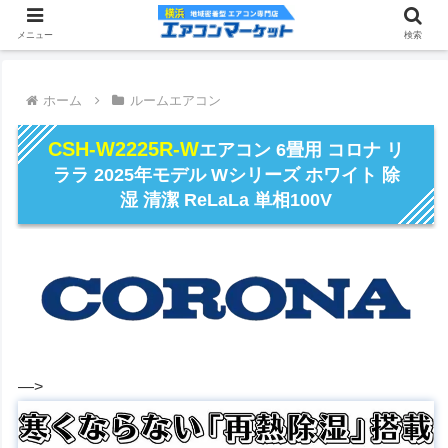
メニュー
検索
ホーム
ルームエアコン
CSH-W2225R-W
エアコン 6畳用 コロナ リ
ララ 2025年モデル Wシリーズ ホワイト 除
湿 清潔 ReLaLa 単相100V
―>