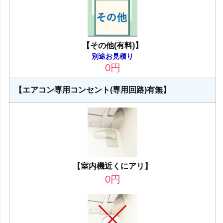
【その他(有料)】
別途お見積り
0
円
【エアコン専用コンセント(専用回路)有無】
【室内機近くにアリ】
0
円