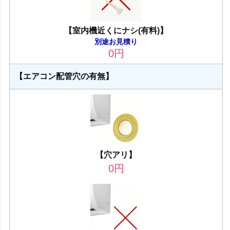
【室内機近くにナシ(有料)】
別途お見積り
0
円
【エアコン配管穴の有無】
【穴アリ】
0
円