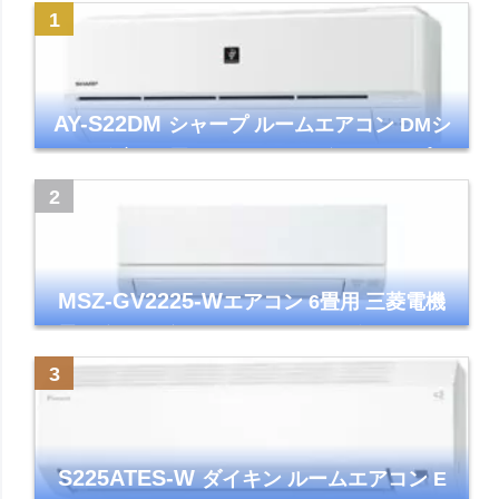
AY-S22DM
シャープ ルームエアコン DMシ
リーズ 主に6畳 ホワイト 2024年モデル プラ
ズマクラスター7000
MSZ-GV2225-W
エアコン 6畳用 三菱電機
霧ヶ峰 2025年モデル GVシリーズ ピュアホ
ワイト 清潔 除湿 単相100V
S225ATES-W
ダイキン ルームエアコン E