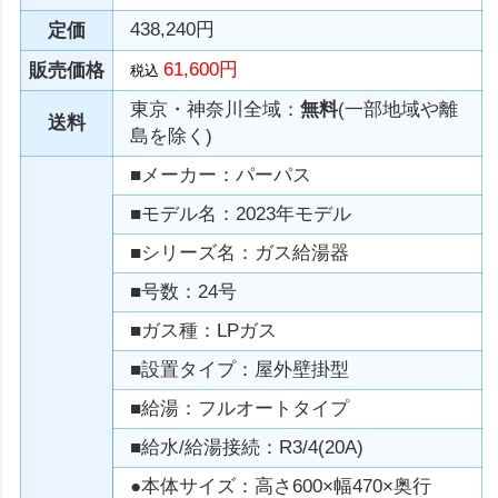
438,240円
定価
61,600円
販売価格
税込
東京・神奈川全域：
無料
(一部地域や離
送料
島を除く)
■メーカー：パーパス
■モデル名：2023年モデル
■シリーズ名：ガス給湯器
■号数：24号
■ガス種：LPガス
■設置タイプ：屋外壁掛型
■給湯：フルオートタイプ
■給水/給湯接続：R3/4(20A)
●本体サイズ：高さ600×幅470×奥行