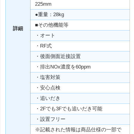
225mm
●重量：28kg
■その他機能等
詳細
・オート
・RF式
・後面側面近接設置
・排出NOx濃度を60ppm
・塩害対策
・安心点検
・追いだき
・2Fでも3Fでも追いだき可能
・設置フリー
※記載された情報は商品仕様の一部で