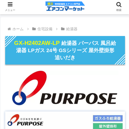
メニュー
検索
ホーム
住宅設備
給湯器
GX-H2402AW-LP
給湯器 パーパス 風呂給
湯器 LPガス 24号 GSシリーズ 屋外壁掛形
追いだき