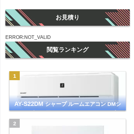
お見積り
ERROR:NOT_VALID
閲覧ランキング
AY-S22DM
シャープ ルームエアコン DMシ
リーズ 主に6畳 ホワイト 2024年モデル プラ
ズマクラスター7000