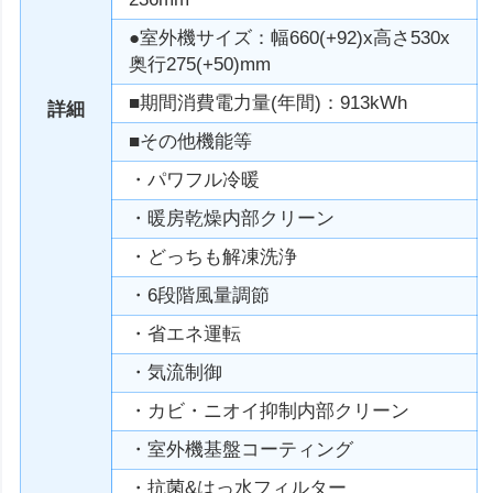
●室外機サイズ：幅660(+92)x高さ530x
奥行275(+50)mm
■期間消費電力量(年間)：913kWh
詳細
■その他機能等
・パワフル冷暖
・暖房乾燥内部クリーン
・どっちも解凍洗浄
・6段階風量調節
・省エネ運転
・気流制御
・カビ・ニオイ抑制内部クリーン
・室外機基盤コーティング
・抗菌&はっ水フィルター