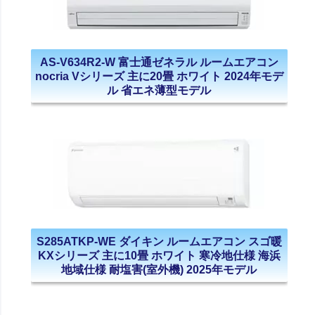
AS-V634R2-W 富士通ゼネラル ルームエアコン
nocria Vシリーズ 主に20畳 ホワイト 2024年モデ
ル 省エネ薄型モデル
S285ATKP-WE ダイキン ルームエアコン スゴ暖
KXシリーズ 主に10畳 ホワイト 寒冷地仕様 海浜
地域仕様 耐塩害(室外機) 2025年モデル