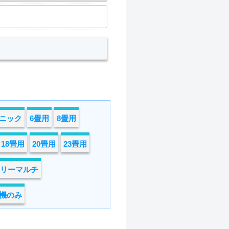
ニック
6畳用
8畳用
18畳用
20畳用
23畳用
リーマルチ
機のみ