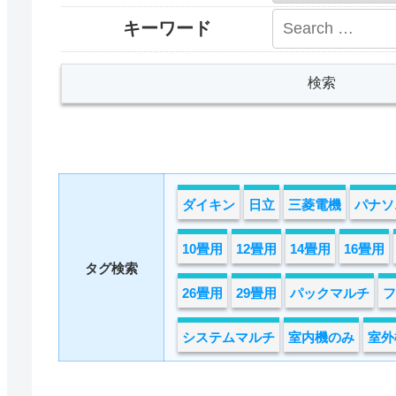
キーワード
ダイキン
日立
三菱電機
パナソ
10畳用
12畳用
14畳用
16畳用
タグ検索
26畳用
29畳用
パックマルチ
フ
システムマルチ
室内機のみ
室外