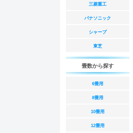
三菱重工
パナソニック
シャープ
東芝
畳数から探す
6畳用
8畳用
10畳用
12畳用