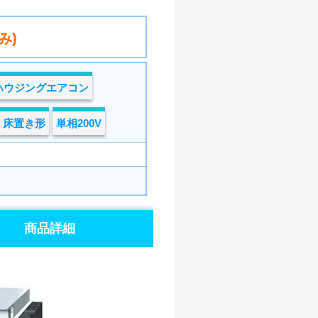
み)
ハウジングエアコン
床置き形
単相200V
商品詳細