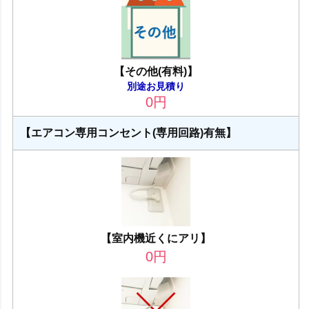
【その他(有料)】
別途お見積り
0
円
【エアコン専用コンセント(専用回路)有無】
【室内機近くにアリ】
0
円