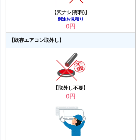
【穴ナシ(有料)】
別途お見積り
0
円
【既存エアコン取外し】
【取外し不要】
0
円