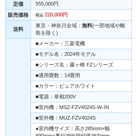
555,000円
定価
220,000円
販売価格
税込
東京・神奈川全域：
無料
(一部地域や離
送料
島を除く)
■メーカー：三菱電機
■モデル名：2024年モデル
■シリーズ名：霧ヶ峰 FZシリーズ
■適用畳数：14畳用
■カラー：ピュアホワイト
■電源：単相200V
■室内機：MSZ-FZV4024S-W-IN
■室外機：MUZ-FZV4024S
●室内機サイズ：高さ285mm×幅
890mm×奥行358(据付後363)mm