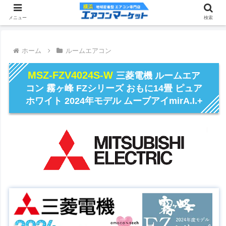
メニュー
検索
ホーム
ルームエアコン
MSZ-FZV4024S-W
三菱電機 ルームエア
コン 霧ヶ峰 FZシリーズ おもに14畳 ピュア
ホワイト 2024年モデル ムーブアイmirA.I.+