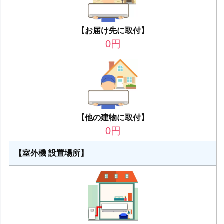
【お届け先に取付】
0
円
【他の建物に取付】
0
円
【室外機 設置場所】