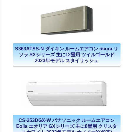
S363ATSS-N ダイキン ルームエアコン risora リ
ソラ SXシリーズ 主に12畳用 ツイルゴールド
2023年モデル スタイリッシュ
CS-253DGX-W パナソニック ルームエアコン
Eolia エオリア GXシリーズ 主に8畳用 クリスタ