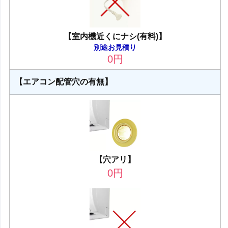
【室内機近くにナシ(有料)】
別途お見積り
0
円
【エアコン配管穴の有無】
【穴アリ】
0
円