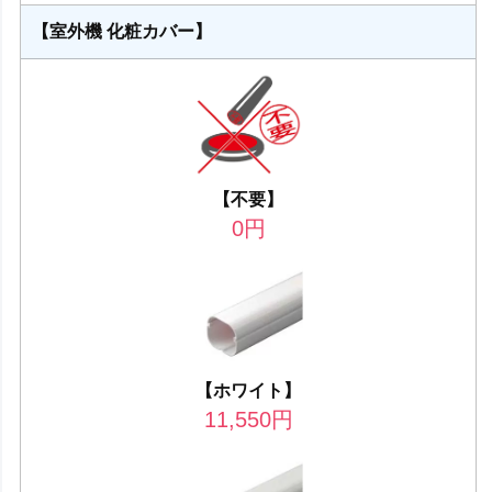
【室外機 化粧カバー】
【不要】
0
円
【ホワイト】
11,550
円