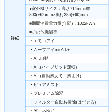
●室外機サイズ：高さ714mm×幅
800(+62)mm×奥行285(+60)mm
■期間消費電力量(年間)：1022kWh
■その他機能等
詳細
・エモコアイ
・ムーブアイmirA.I.+
・A.I.自動
・A.I.(ハイブリッド運転)
・A.I.(自動風あて・風よけ)
・ピュアミスト
・プレミアム除湿
・フィルター自動お掃除(はずせる)
・省エネNo.1