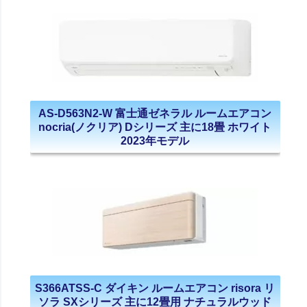
AS-D563N2-W 富士通ゼネラル ルームエアコン
nocria(ノクリア) Dシリーズ 主に18畳 ホワイト
2023年モデル
S366ATSS-C ダイキン ルームエアコン risora リ
ソラ SXシリーズ 主に12畳用 ナチュラルウッド