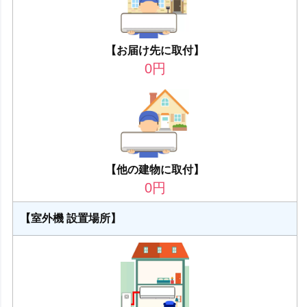
【お届け先に取付】
0
円
【他の建物に取付】
0
円
【室外機 設置場所】