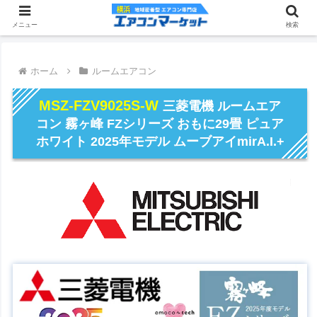
メニュー
検索
ホーム
ルームエアコン
MSZ-FZV9025S-W
三菱電機 ルームエア
コン 霧ヶ峰 FZシリーズ おもに29畳 ピュア
ホワイト 2025年モデル ムーブアイmirA.I.+