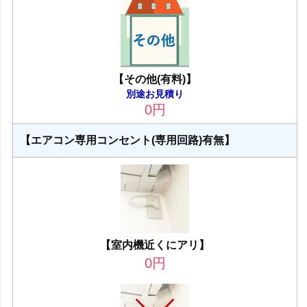
【その他(有料)】
別途お見積り
0
円
【エアコン専用コンセント(専用回路)有無】
【室内機近くにアリ】
0
円