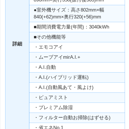
●室外機サイズ：高さ802mm×幅
840(+62)mm×奥行320(+56)mm
■期間消費電力量(年間)：3040kWh
■その他機能等
詳細
・エモコアイ
・ムーブアイmirA.I.+
・A.I.自動
・A.I.(ハイブリッド運転)
・A.I.(自動風あて・風よけ)
・ピュアミスト
・プレミアム除湿
・フィルター自動お掃除(はずせる)
・省エネNo.1