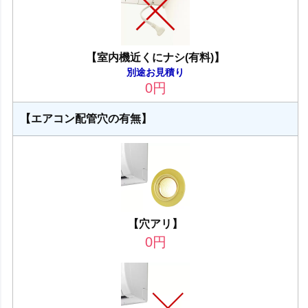
【室内機近くにナシ(有料)】
別途お見積り
0
円
【エアコン配管穴の有無】
【穴アリ】
0
円