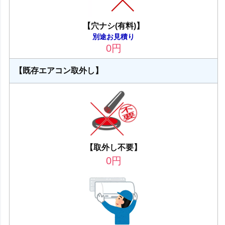
【穴ナシ(有料)】
別途お見積り
0
円
【既存エアコン取外し】
【取外し不要】
0
円