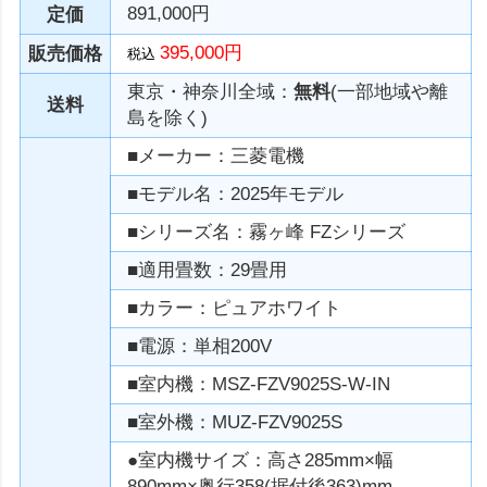
891,000円
定価
395,000円
販売価格
税込
東京・神奈川全域：
無料
(一部地域や離
送料
島を除く)
■メーカー：三菱電機
■モデル名：2025年モデル
■シリーズ名：霧ヶ峰 FZシリーズ
■適用畳数：29畳用
■カラー：ピュアホワイト
■電源：単相200V
■室内機：MSZ-FZV9025S-W-IN
■室外機：MUZ-FZV9025S
●室内機サイズ：高さ285mm×幅
890mm×奥行358(据付後363)mm