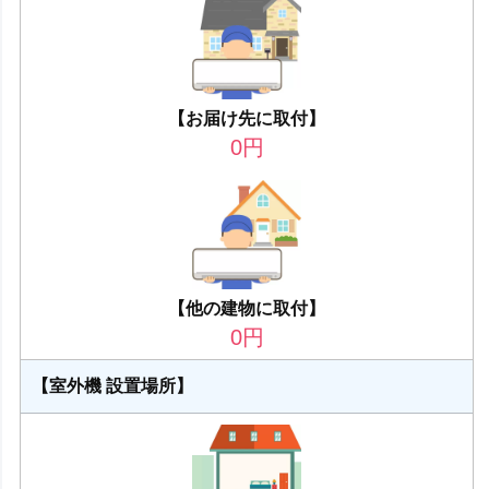
【お届け先に取付】
0
円
【他の建物に取付】
0
円
【室外機 設置場所】