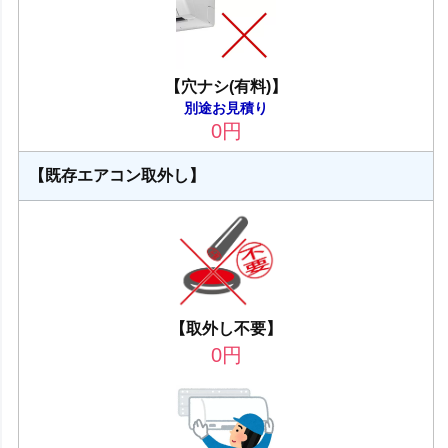
【穴ナシ(有料)】
別途お見積り
0
円
【既存エアコン取外し】
【取外し不要】
0
円