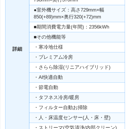
●室外機サイズ：高さ729mm×幅
850(+89)mm×奥行320(+72)mm
■期間消費電力量(年間)：2356kWh
■その他機能等
・寒冷地仕様
詳細
・プレミアム冷房
・さらら除湿(リニアハイブリッド)
・AI快適自動
・節電自動
・タフネス冷房/暖房
・フィルター自動お掃除
・人・床温度センサー(人・床・壁)
・ストリーマ(空気清浄/内部クリーン)