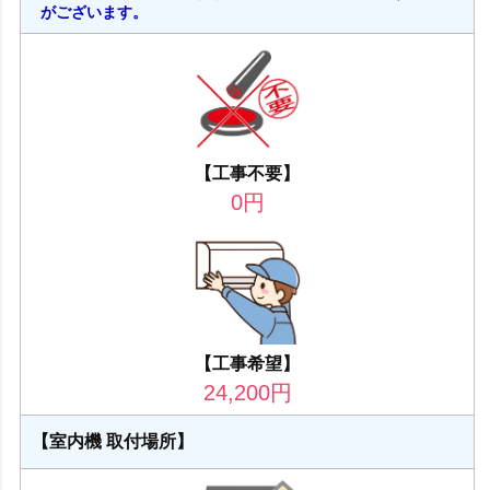
がございます。
【工事不要】
0
円
【工事希望】
24,200
円
【室内機 取付場所】