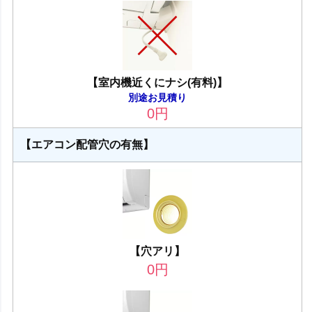
【室内機近くにナシ(有料)】
別途お見積り
0
円
【エアコン配管穴の有無】
【穴アリ】
0
円