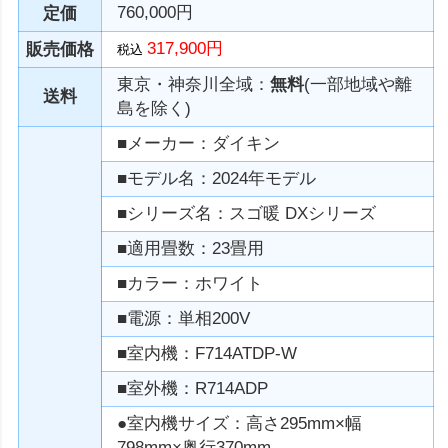
760,000円
定価
317,900円
販売価格
税込
東京・神奈川全域：
無料
(一部地域や離
送料
島を除く)
■メーカー：ダイキン
■モデル名：2024年モデル
■シリーズ名：スゴ暖 DXシリーズ
■適用畳数：23畳用
■カラー：ホワイト
■電源：単相200V
■室内機：F714ATDP-W
■室外機：R714ADP
●室内機サイズ：高さ295mm×幅
798mm×奥行370mm