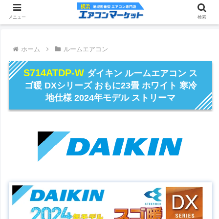
メニュー
検索
ホーム
ルームエアコン
S714ATDP-W
ダイキン ルームエアコン ス
ゴ暖 DXシリーズ おもに23畳 ホワイト 寒冷
地仕様 2024年モデル ストリーマ