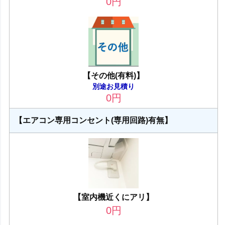
0
円
【その他(有料)】
別途お見積り
0
円
【エアコン専用コンセント(専用回路)有無】
【室内機近くにアリ】
0
円