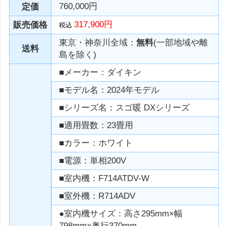
760,000円
定価
317,900円
販売価格
税込
東京・神奈川全域：
無料
(一部地域や離
送料
島を除く)
■メーカー：ダイキン
■モデル名：2024年モデル
■シリーズ名：スゴ暖 DXシリーズ
■適用畳数：23畳用
■カラー：ホワイト
■電源：単相200V
■室内機：F714ATDV-W
■室外機：R714ADV
●室内機サイズ：高さ295mm×幅
798mm×奥行370mm