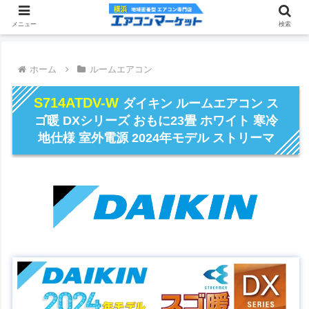
メニュー
検索
ホーム
ルームエアコン
S714ATDV-W
ダイキン ルームエアコン ス
ゴ暖 DXシリーズ おもに23畳 ホワイト 寒冷
地仕様 室外電源 2024年モデル ストリーマ