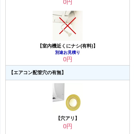
0
円
【室内機近くにナシ(有料)】
別途お見積り
0
円
【エアコン配管穴の有無】
【穴アリ】
0
円