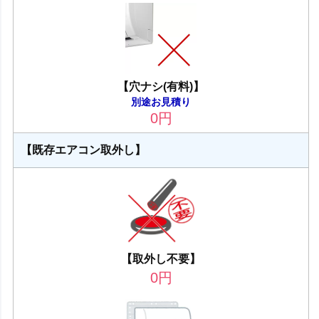
【穴ナシ(有料)】
別途お見積り
0
円
【既存エアコン取外し】
【取外し不要】
0
円