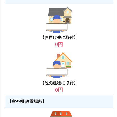
【お届け先に取付】
0
円
【他の建物に取付】
0
円
【室外機 設置場所】