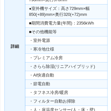
●室外機サイズ：高さ729mm×幅
850(+89)mm×奥行320(+72)mm
■期間消費電力量(年間)：2356kWh
■その他機能等
・室外電源
詳細
・寒冷地仕様
・プレミアム冷房
・さらら除湿(リニアハイブリッド)
・AI快適自動
・節電自動
・タフネス冷房/暖房
・フィルター自動お掃除
・人・床温度センサー(人・床・壁)