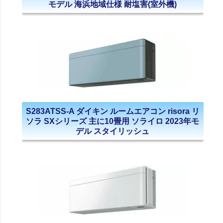
モデル 海浜地域仕様 耐塩害(室外機)
S283ATSS-A ダイキン ルームエアコン risora リ
ソラ SXシリーズ 主に10畳用 ソライロ 2023年モ
デル スタイリッシュ