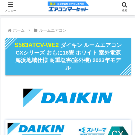
メニュー
検索
ホーム
ルームエアコン
S563ATCV-WE2
ダイキン ルームエアコン
CXシリーズ おもに18畳 ホワイト 室外電源
海浜地域仕様 耐重塩害(室外機) 2023年モデ
ル