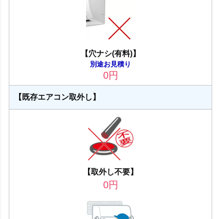
【穴ナシ(有料)】
別途お見積り
0
円
【既存エアコン取外し】
【取外し不要】
0
円