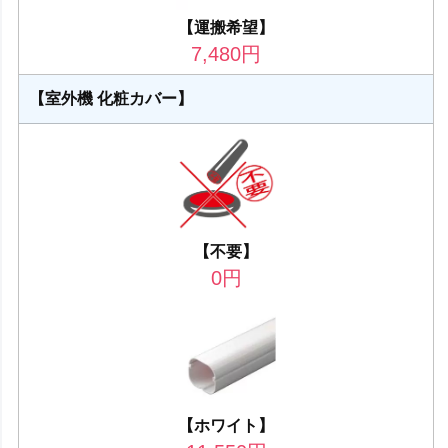
【運搬希望】
7,480
円
【室外機 化粧カバー】
【不要】
0
円
【ホワイト】