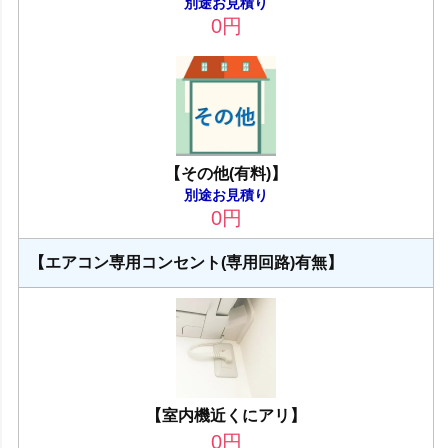
別途お見積り
0
円
【その他(有料)】
別途お見積り
0
円
【エアコン専用コンセント(専用回路)有無】
【室内機近くにアリ】
0
円