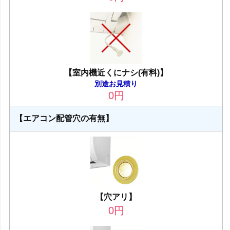
【室内機近くにナシ(有料)】
別途お見積り
0
円
【エアコン配管穴の有無】
【穴アリ】
0
円