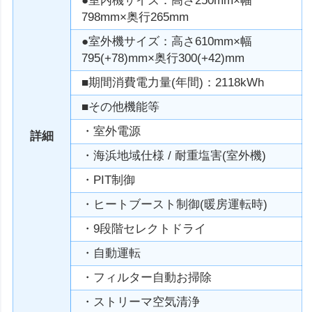
●室内機サイズ：高さ250mm×幅
798mm×奥行265mm
●室外機サイズ：高さ610mm×幅
795(+78)mm×奥行300(+42)mm
■期間消費電力量(年間)：2118kWh
■その他機能等
・室外電源
詳細
・海浜地域仕様 / 耐重塩害(室外機)
・PIT制御
・ヒートブースト制御(暖房運転時)
・9段階セレクトドライ
・自動運転
・フィルター自動お掃除
・ストリーマ空気清浄