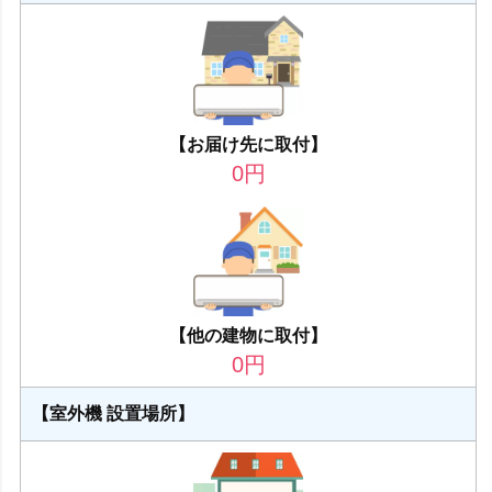
【お届け先に取付】
0
円
【他の建物に取付】
0
円
【室外機 設置場所】