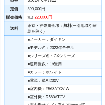
S563ATCV-WE2
型番
590,000円
定価
228,000円
販売価格
税込
東京・神奈川全域：
無料
(一部地域や離
送料
島を除く)
■メーカー：ダイキン
■モデル名：2023年モデル
■シリーズ名：CXシリーズ
■適用畳数：18畳用
■カラー：ホワイト
■電源：単相200V
■室内機：F563ATCV-W
■室外機：R563ATCV