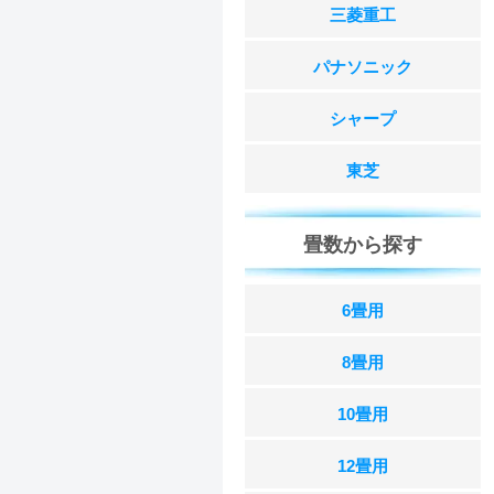
三菱重工
パナソニック
シャープ
東芝
畳数から探す
6畳用
8畳用
10畳用
12畳用