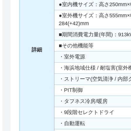
●室内機サイズ：高さ250mm×幅
●室外機サイズ：高さ555mm×幅
284(+42)mm
■期間消費電力量(年間)：913k
■その他機能等
詳細
・室外電源
・海浜地域仕様 / 耐塩害(室外機
・ストリーマ(空気清浄 / 内部
・PIT制御
・タフネス冷房/暖房
・9段階セレクトドライ
・自動運転