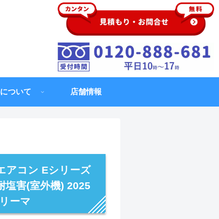
について
店舗情報
エアコン Eシリーズ
塩害(室外機) 2025
トリーマ