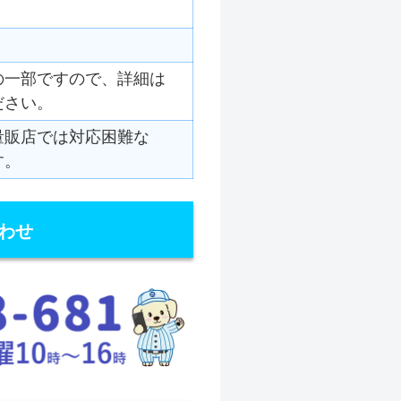
の一部ですので、詳細は
ださい。
量販店では対応困難な
す。
わせ