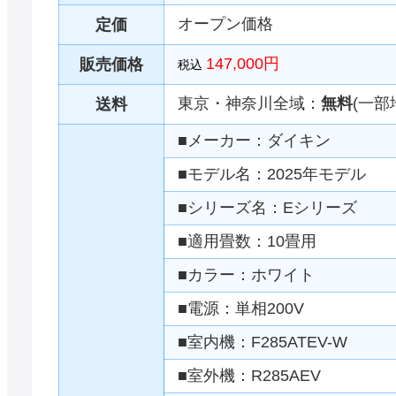
オープン価格
定価
147,000円
販売価格
税込
東京・神奈川全域：
無料
(一部
送料
■メーカー：ダイキン
■モデル名：2025年モデル
■シリーズ名：Eシリーズ
■適用畳数：10畳用
■カラー：ホワイト
■電源：単相200V
■室内機：F285ATEV-W
■室外機：R285AEV