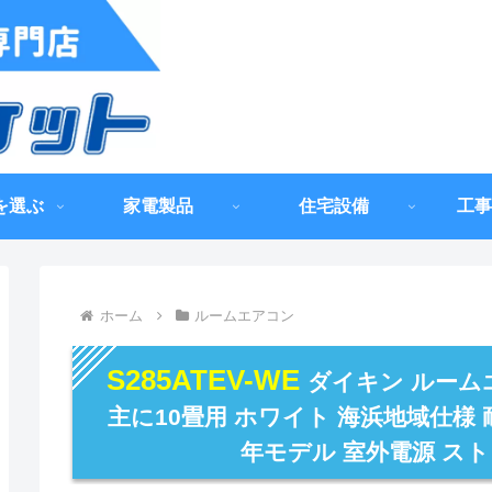
を選ぶ
家電製品
住宅設備
工事
ホーム
ルームエアコン
S285ATEV-WE
ダイキン ルーム
主に10畳用 ホワイト 海浜地域仕様 耐
年モデル 室外電源 ス