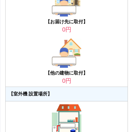
【お届け先に取付】
0
円
【他の建物に取付】
0
円
【室外機 設置場所】