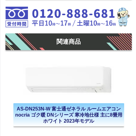
関連商品
AS-DN253N-W 富士通ゼネラル ルームエアコン
nocria ゴク暖 DNシリーズ 寒冷地仕様 主に8畳用
ホワイト 2023年モデル