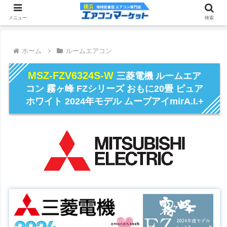
メニュー
検索
ホーム
ルームエアコン
MSZ-FZV6324S-W
三菱電機 ルームエア
コン 霧ヶ峰 FZシリーズ おもに20畳 ピュア
ホワイト 2024年モデル ムーブアイmirA.I.+