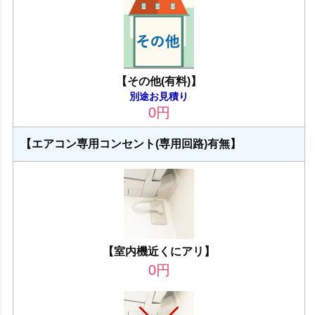
【その他(有料)】
別途お見積り
0
円
【エアコン専用コンセント(専用回路)有無】
【室内機近くにアリ】
0
円