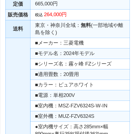
665,000円
定価
264,000円
販売価格
税込
東京・神奈川全域：
無料
(一部地域や離
送料
島を除く)
■メーカー：三菱電機
■モデル名：2024年モデル
■シリーズ名：霧ヶ峰 FZシリーズ
■適用畳数：20畳用
■カラー：ピュアホワイト
■電源：単相200V
■室内機：MSZ-FZV6324S-W-IN
■室外機：MUZ-FZV6324S
●室内機サイズ：高さ285mm×幅
890mm×奥行358(据付後363)mm