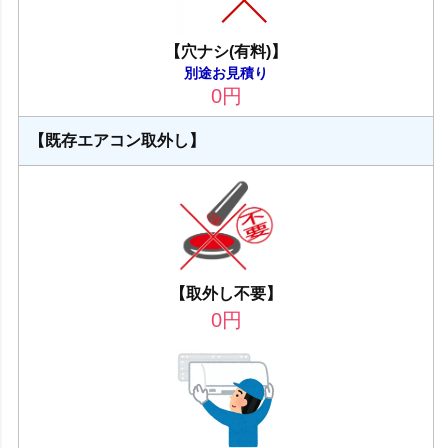
【穴ナシ(有料)】
別途お見積り
0
円
【既存エアコン取外し】
【取外し不要】
0
円