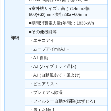
●室外機サイズ：高さ714mm×幅
800(+62)mm×奥行285(+60)mm
■期間消費電力量(年間)：1833kWh
■その他機能等
詳細
・エモコアイ
・ムーブアイmirA.I.+
・A.I.自動
・A.I.(ハイブリッド運転)
・A.I.(自動風あて・風よけ)
・ピュアミスト
・プレミアム除湿
・フィルター自動お掃除(はずせる)
・省エネNo.1