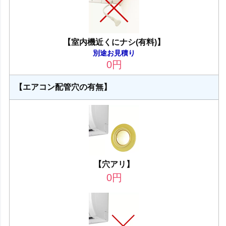
【室内機近くにナシ(有料)】
別途お見積り
0
円
【エアコン配管穴の有無】
【穴アリ】
0
円