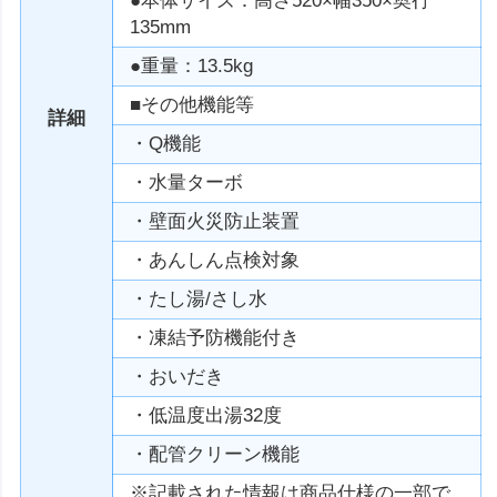
●本体サイズ：高さ520×幅350×奥行
135mm
●重量：13.5kg
■その他機能等
詳細
・Q機能
・水量ターボ
・壁面火災防止装置
・あんしん点検対象
・たし湯/さし水
・凍結予防機能付き
・おいだき
・低温度出湯32度
・配管クリーン機能
※記載された情報は商品仕様の一部で