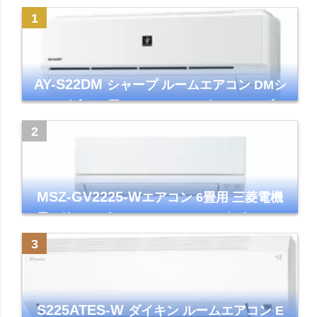
AY-S22DM
シャープ ルームエアコン DMシ
リーズ 主に6畳 ホワイト 2024年モデル プラ
ズマクラスター7000
MSZ-GV2225-W
エアコン 6畳用 三菱電機
霧ヶ峰 2025年モデル GVシリーズ ピュアホ
ワイト 清潔 除湿 単相100V
S225ATES-W
ダイキン ルームエアコン E