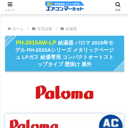
メニュー
検索
ホーム
住宅設備
給湯器
PH-2015AW-LP
給湯器 パロマ 2019年モ
デル PH-2015Aシリーズ メタリックベージ
ュ LPガス 給湯専用 コンパクトオートスト
ップタイプ 壁掛け 屋外