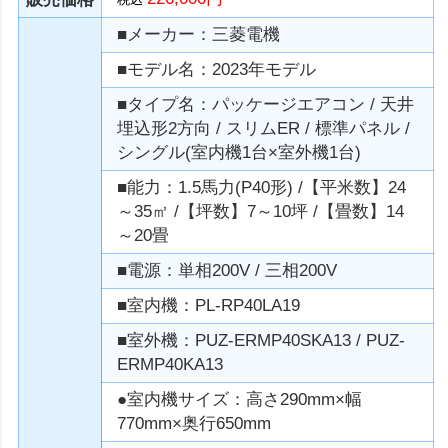
■メーカー：三菱電機
■モデル名：2023年モデル
■タイプ名：パッケージエアコン / 天井
埋込形2方向 / スリムER / 標準パネル /
シングル(室内機1台×室外機1台)
■能力：1.5馬力(P40形) /【平米数】24
～35㎡ /【坪数】7～10坪 /【畳数】14
～20畳
■電源：単相200V / 三相200V
■室内機：PL-RP40LA19
■室外機：PUZ-ERMP40SKA13 / PUZ-
ERMP40KA13
●室内機サイズ：高さ290mm×幅
770mm×奥行650mm