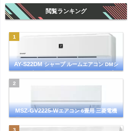
閲覧ランキング
AY-S22DM
シャープ ルームエアコン DMシ
リーズ 主に6畳 ホワイト 2024年モデル プラ
ズマクラスター7000
MSZ-GV2225-W
エアコン 6畳用 三菱電機
霧ヶ峰 2025年モデル GVシリーズ ピュアホ
ワイト 清潔 除湿 単相100V