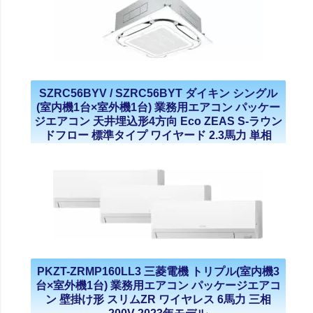
SZRC56BYV / SZRC56BYT ダイキン シングル
(室内機1台×室外機1台) 業務用エアコン パッケー
ジエアコン 天井埋込形4方向 Eco ZEAS S-ラウン
ドフロー 標準タイプ ワイヤード 2.3馬力 単相
200V 三相200V 2023年モデル
PKZT-ZRMP160LL3 三菱電機 トリプル(室内機3
台×室外機1台) 業務用エアコン パッケージエアコ
ン 壁掛け形 スリムZR ワイヤレス 6馬力 三相