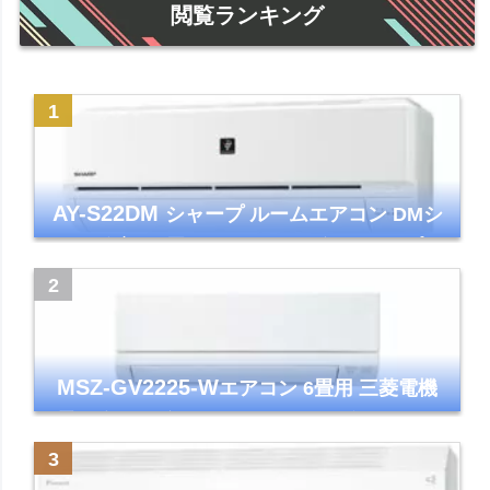
閲覧ランキング
AY-S22DM
シャープ ルームエアコン DMシ
リーズ 主に6畳 ホワイト 2024年モデル プラ
ズマクラスター7000
MSZ-GV2225-W
エアコン 6畳用 三菱電機
霧ヶ峰 2025年モデル GVシリーズ ピュアホ
ワイト 清潔 除湿 単相100V