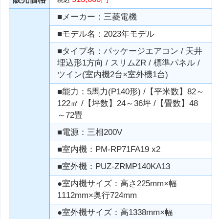
■メーカー：三菱電機
■モデル名：2023年モデル
■タイプ名：パッケージエアコン / 天井
埋込形1方向 / スリムZR / 標準パネル /
ツイン(室内機2台×室外機1台)
■能力：5馬力(P140形) /【平米数】82～
122㎡ /【坪数】24～36坪 /【畳数】48
～72畳
■電源：三相200V
■室内機：PM-RP71FA19 x2
■室外機：PUZ-ZRMP140KA13
●室内機サイズ：高さ225mm×幅
1112mm×奥行724mm
●室外機サイズ：高1338mm×幅