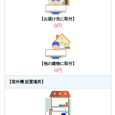
【お届け先に取付】
0
円
【他の建物に取付】
0
円
【室外機 設置場所】