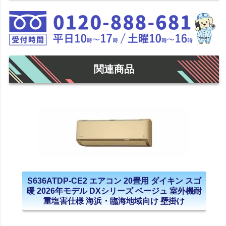
関連商品
S636ATDP-CE2 エアコン 20畳用 ダイキン スゴ
暖 2026年モデル DXシリーズ ベージュ 室外機耐
重塩害仕様 海浜・臨海地域向け 壁掛け