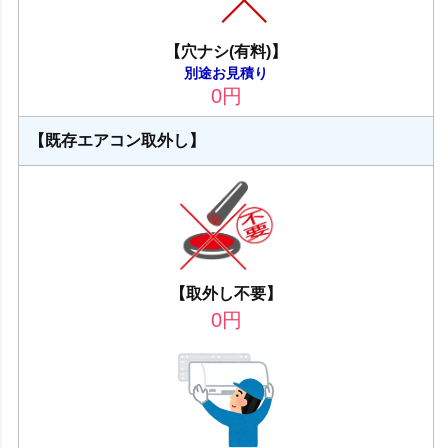
【穴ナシ(有料)】
別途お見積り
0
円
【既存エアコン取外し】
【取外し不要】
0
円