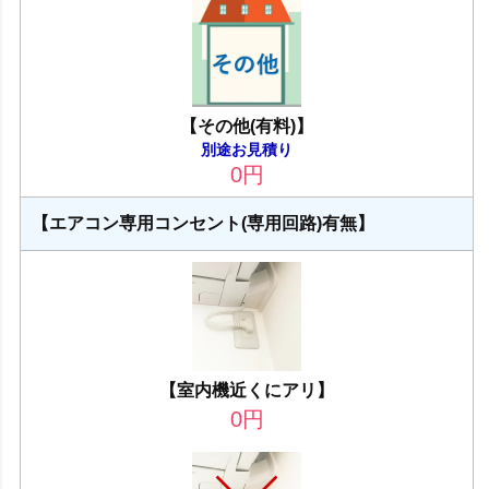
【その他(有料)】
別途お見積り
0
円
【エアコン専用コンセント(専用回路)有無】
【室内機近くにアリ】
0
円