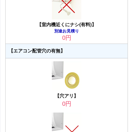
【室内機近くにナシ(有料)】
別途お見積り
0
円
【エアコン配管穴の有無】
【穴アリ】
0
円