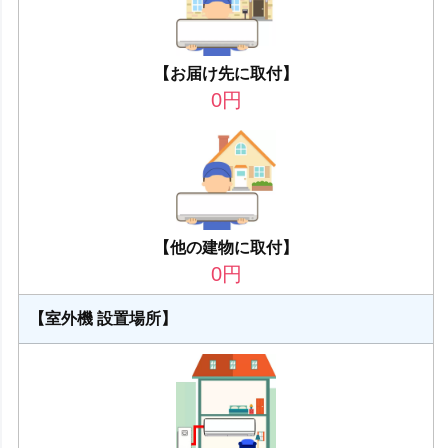
【お届け先に取付】
0
円
【他の建物に取付】
0
円
【室外機 設置場所】