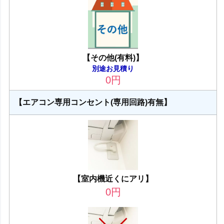
【その他(有料)】
別途お見積り
0
円
【エアコン専用コンセント(専用回路)有無】
【室内機近くにアリ】
0
円