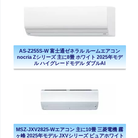
AS-Z255S-W 富士通ゼネラル ルームエアコン
nocria Zシリーズ 主に8畳 ホワイト 2025年モデ
ル ハイグレードモデル ダブルAI
MSZ-JXV2825-Wエアコン 主に10畳 三菱電機 霧
ヶ峰 2025年モデル JXVシリーズ ピュアホワイト