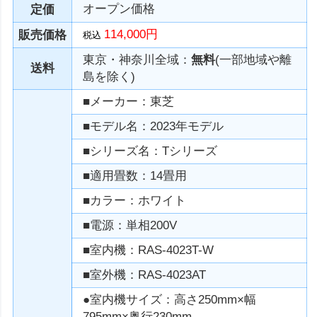
オープン価格
定価
114,000円
販売価格
税込
東京・神奈川全域：
無料
(一部地域や離
送料
島を除く)
■メーカー：東芝
■モデル名：2023年モデル
■シリーズ名：Tシリーズ
■適用畳数：14畳用
■カラー：ホワイト
■電源：単相200V
■室内機：RAS-4023T-W
■室外機：RAS-4023AT
●室内機サイズ：高さ250mm×幅
795mm×奥行230mm