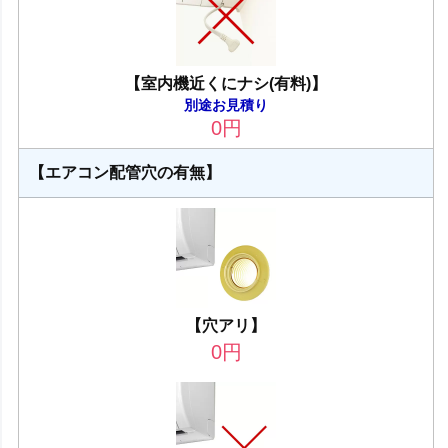
【室内機近くにナシ(有料)】
別途お見積り
0
円
【エアコン配管穴の有無】
【穴アリ】
0
円