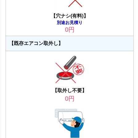
【穴ナシ(有料)】
別途お見積り
0
円
【既存エアコン取外し】
【取外し不要】
0
円